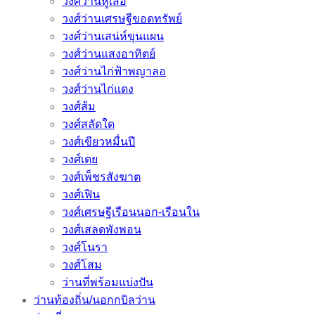
วงศ์ว่านหูเสือ
วงศ์ว่านเศรษฐีขอดทรัพย์
วงศ์ว่านเสน่ห์ขุนแผน
วงศ์ว่านแสงอาทิตย์
วงศ์ว่านไก่ฟ้าพญาลอ
วงศ์ว่านไก่แดง
วงศ์ส้ม
วงศ์สลัดใด
วงศ์เขียวหมื่นปี
วงศ์เตย
วงศ์เพ็ชรสังฆาต
วงศ์เฟิน
วงศ์เศรษฐีเรือนนอก-เรือนใน
วงศ์เสลดพังพอน
วงศ์โนรา
วงศ์โสม
ว่านที่พร้อมแบ่งปัน
ว่านท้องถิ่น/นอกกบิลว่าน