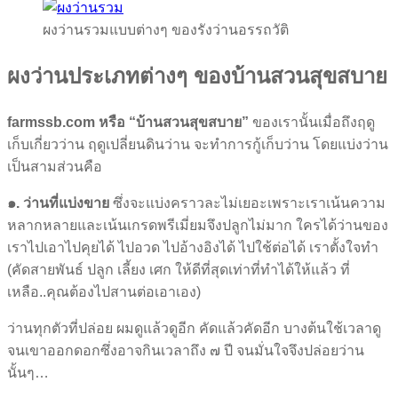
ผงว่านรวมแบบต่างๆ ของรังว่านอรรถวัติ
ผงว่านประเภทต่างๆ ของบ้านสวนสุขสบาย
farmssb.com หรือ “บ้านสวนสุขสบาย”
ของเรานั้นเมื่อถึงฤดู
เก็บเกี่ยวว่าน ฤดูเปลี่ยนดินว่าน จะทำการกู้เก็บว่าน โดยแบ่งว่าน
เป็นสามส่วนคือ
๑. ว่านที่แบ่งขาย
ซึ่งจะแบ่งคราวละไม่เยอะเพราะเราเน้นความ
หลากหลายและเน้นเกรดพรีเมี่ยมจึงปลูกไม่มาก ใครได้ว่านของ
เราไปเอาไปคุยได้ ไปอวด ไปอ้างอิงได้ ไปใช้ต่อได้ เราตั้งใจทำ
(คัดสายพันธ์ ปลูก เลี้ยง เศก ให้ดีที่สุดเท่าที่ทำได้ให้แล้ว ที่
เหลือ..คุณต้องไปสานต่อเอาเอง)
ว่านทุกตัวที่ปล่อย ผมดูแล้วดูอีก คัดแล้วคัดอีก บางต้นใช้เวลาดู
จนเขาออกดอกซึ่งอาจกินเวลาถึง ๗ ปี จนมั่นใจจึงปล่อยว่าน
นั้นๆ…