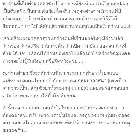
๒. ว่านที่เก็บทำมวลสาร
ก็ได้แก่ว่านที่ยังเห็นว่าไม่ถึงเวลาปล่อย
เป็นต้นหรือเป็นสายพันธ์เมล็ด ด้วยเหตุผลต่างๆ หรือว่านที่มี
ปริมาณมาก ก็จะพลีมาทำมวลสารตามตำรา และวิธีที่ได้
สืบทอดมา เราไม่ได้สักแต่ว่าจับว่านรวมๆกันแล้วเรียกว่าน ๑๐๘
เราเตรียมผงมวลสารว่านอย่างคนที่เรียนมาจริงๆ มีว่านหลัก
ว่านรอง ว่านเสริม ว่านกระตุ้น ว่านปิด ว่านบัง ตลอดจนว่านที่
ห้ามใส่ ฯลฯ ให้คุณได้ว่านของเราไปแล้ว เอาไปสร้างวัตถุมงคล
ต่างๆจะไม่รู้สึกกังขา หรือผิดหวังครับ ….
๓. ว่านทำยา
ซึ่งจะคัดว่านที่เหมาะสม มาทำยา ทั้งยาแบบ
เภสัชกรรมแผนไทยปกติ กับยาอาคม
กลุ่มยาวาสนา
(แต่สร้าง
จากว่านเป็นหลัก) ซึ่งยาทั้งสองกลุ่ม ผมยังไม่เผยแพร่สู่ภายนอก
ครับ ต้องขอทดลองให้มั่นใจเสียก่อน
ดังนั้นต้องบอกเลยว่าผมตั้งใจให้มวลสารว่านของผมแพงกว่า
ท้องตลาดนะครับ เพราะเรามั่นใจและลงทุนลงแรง ทุ่มเท ตลอด
จนทำอย่างไม่สุกเอาเผากินเท่าที่ทำได้ เราจึงขายราคาที่สมเหตุ
ผมผลครับ…