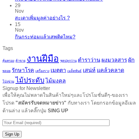
29
Nov
สะเดาเพิ่มมูลค่าอย่างไร ?
15
Nov
กินกระท่อมแล้วเสพติดไหม?
Tags
งานฝีมือ
ตำราว่าน
ผงมวลสาร
ผัก
คุ้มครอง
ค้าขาย
ชุดปลูกว่าน
รักษาโรค
เมตตา
เสน่ห์
แคล้วคลาด
พลอย
เครื่องราง
เมล็ดพันธ์
ไม้ประดับ
ไม้มงคล
โป่งข่าม
Signup for Newsletter
เพื่อให้คุณไม่พลาดในสินค้าใหม่ๆและโปรโมชั่นดีๆ-ของเรา
โปรด
"สมัครรับจดหมายข่าว"
กับทางเรา โดยกรอกข้อมูลอีเมล
ด้านล่าง แล้วคลิ๊กปุ่ม
SING UP