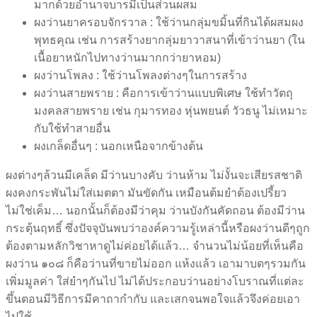
มากด้วยอำนาจบารมีเป็นส่วนผสม
ผงว่านยาครอบจักรวาล : ใช้ว่านกลุ่มขมิ้นที่กินได้ผสมผง
พุทธคุณ เช่น การสร้างยากลุ่มยาวาสนาที่เข้าว่านยา (ใน
เนื้อยาหนักไปทางว่านมากกว่ายาหอม)
ผงว่านโพลง : ใช้ว่านโพลงต่างๆในการสร้าง
ผงว่านสายพราย : คือการเข้าว่านแบบพิเศษ ใช้ทำวัตถุ
มงคลสายพราย เช่น กุมารทอง หุ่นพยนต์ วัวธนู ไม่เหมาะ
กับใช้ทำสายอื่น
ผงเกล็ดอื่นๆ : นอกเหนือจากข้างต้น
ผงต่างๆล้วนมีเคล็ด มีว่านบางคับ ว่านห้าม ไม่งั้นจะเสียรสชาติ
ผงคงกระพันไม่ใส่เมตตา มันขัดกัน เหมือนต้มยำต้องเปรี้ยว
ไม่ใช่เค็ม… นอกนั้นก็ต้องมีว่าคุม ว่านบังกันคัดถอน ต้องมีว่าน
กระตุ้นฤทธิ์ ซึ่งปัจจุบันพบว่าองค์ความรู้เหล่านี้หรือผงว่านดีๆถูก
ต้องตามหลักวิชาหาดูไม่ค่อยได้แล้ว… จำนวนไม่น้อยที่เห็นคือ
ผงว่าน ๑๐๘ ก็คือว่านที่ขายไม่ออก แห้งแล้ว เอามาบดๆรวมกัน
เพิ่มมูลค่า ใส่ยำๆกันไป ไม่ได้ประกอบว่านอย่างโบราณที่แต่ละ
ขึ้นตอนมีวิธีการมีคาถากำกับ และเสกจนพอใจแล้วจึงค่อยเอา
ไปใช้…