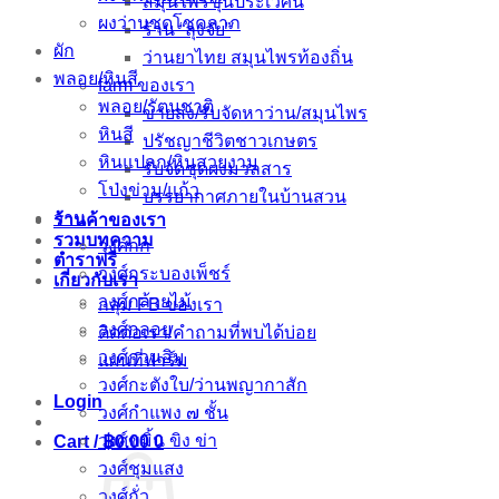
สมุนไพรขุนประเวศน์
ผงว่านชุดโชคลาภ
ร้าน “ลุงจัย”
ผัก
ว่านยาไทย สมุนไพรท้องถิ่น
พลอย/หินสี
farm ของเรา
พลอย/รัตนชาติ
ขายส่ง/รับจัดหาว่าน/สมุนไพร
หินสี
ปรัชญาชีวิตชาวเกษตร
หินแปลก/หินสวยงาม
รับจัดชุดผงมวลสาร
โป่งข่าม/แก้ว
บรรยากาศภายในบ้านสวน
ว่าน
ร้านค้าของเรา
รวมบทความ
วงศ์กก
ตำราฟรี
วงศ์กระบองเพ็ชร์
เกี่ยวกับเรา
วงศ์กล้วยไม้
กลุ่ม FB ของเรา
วงศ์กลอย
ติดต่อเรา/คำถามที่พบได้บ่อย
วงศ์กวนอิม
แผนที่ฟาร์ม
วงศ์กะตังใบ/ว่านพญากาสัก
Login
วงศ์กำแพง ๗ ชั้น
วงศ์ขมิ้น ขิง ข่า
Cart /
฿
0.00
0
วงศ์ชุมแสง
วงศ์ถั่ว