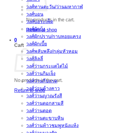
วงศ์ทานตะวัน/ว่านมหากาฬ
วงศ์บอน
No products in the cart.
วงศ์บอระเพ็ด
วงศ์ผักบุ้ง
Return to shop
วงศ์ผักปราบ/กาบหอยแครง
0
วงศ์ผักเบี้ย
Cart
วงศ์พลับพลึง/กลุ่มหัวหอม
วงศ์ลิลลี่
วงศ์ว่านกระแตไต่ไม้
วงศ์ว่านกิมเจ็ง
No products in the cart.
วงศ์ว่านกีบแรด
วงศ์ว่านค้างคาว
Return to shop
วงศ์ว่านญาณรังสี
วงศ์ว่านดอกสามสี
วงศ์ว่านตอด
วงศ์ว่านตะขาบหิน
วงศ์ว่านท้าวชมพูหนังแห้ง
วงศ์ว่านนางตัด