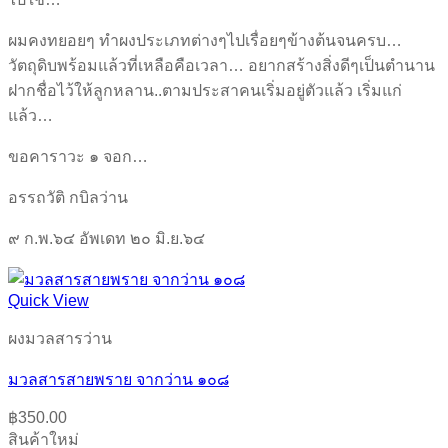
ผมคงทยอยๆ ทำผงประเภทต่างๆไปเรื่อยๆข้างต้นจนครบ…
วัตถุดิบพร้อมแล้วที่เหลือคือเวลา… อยากสร้างสิ่งดีๆเป็นตำนาน
ฝากชื่อไว้ให้ลูกหลาน..ตามประสาคนเริ่มอยู่ตัวแล้ว เริ่มแก่
แล้ว…
ขอคาราวะ ๑ จอก…
อรรถวัติ กบิลว่าน
๙ ก.พ.๖๔ อัพเดท ๒๐ มิ.ย.๖๔
Quick View
ผงมวลสารว่าน
มวลสารสายพราย จากว่าน ๑๐๘
฿
350.00
สินค้าใหม่