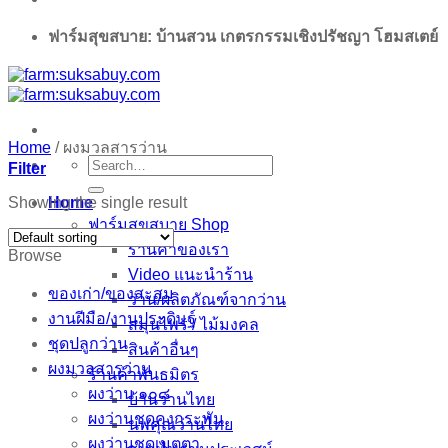
ฟาร์มสุขสบาย: บ้านสวน เกตรกรรมเชิงปรัชญา โฮมสเตย์
Home
/
ผงมวลสารว่าน
Search
Filter
for:
Showing the single result
Home
ฟาร์มสุขสบาย Shop
ร้านค้าของเรา
Browse
Video แนะนำร้าน
ของเก่า/ของสะสม
ว่าน/ผลิตภัณฑ์จากว่าน
งานฝีมือ/งานประดิษฐ์
สมุนไพร / ไม้มงคล
ชุดปลูกว่าน
สินค้าอื่นๆ
ผงมวลสารว่าน
ร้านค้าพันธมิตร
ผงว่าน ๑๐๘
บ้านว่านไทย
ผงว่านชุดคงกระพัน
นพคุณว่านไทย
ผงว่านชุดเมตตา