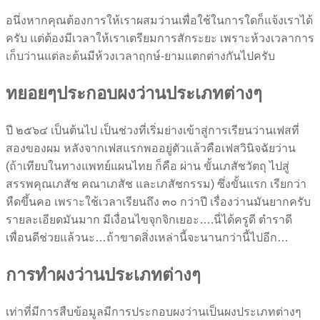
อนึ่งหากคุณต้องการให้เราผสมว่านเพื่อใช้ในการใดก็แจ้งเราได้
ครับ แต่ต้องมีเวลาให้เราเตรียมการสักระยะ เพราะห้วงเวลาการ
เก็บว่านแต่ละต้นมีห้วงเวลาฤกษ์-ยามแตกต่างกันไปครับ
ทยอยๆประกอบผงว่านประเภทต่างๆ
ปี ๒๕๖๔ เป็นต้นไป เป็นช่วงที่เริ่มย่างเข้าสู่การเรียนว่านเฟสที่
สองของผม หลังจากเฟสแรกพออยู่ตัวแล้วคือเฟสวินิจฉัยว่าน
(ถ้าเทียบในทางแพทย์แผนไทย ก็คือ ผ่าน ขั้นเภสัชวัตถุ ไปสู่
สรรพคุณเภสัช คณาเภสัช และเภสัชกรรม) ซึ่งขั้นแรก เรียกว่า
หืดขึ้นคอ เพราะใช้เวลาเรียนถึง ๓๐ กว่าปี เรื่องว่านมันยากครับ
รายละเอียดมันมาก มีเงื่อนไขจุกจิกเยอะ….นี่ได้ครูดี ตำราดี
เพื่อนดีช่วยแล้วนะ…ถ้าขาดสิ่งเหล่านี้จะนานกว่านี้ไปอีก…
การทำผงว่านประเภทต่างๆ
เท่าที่มีการสืบข้อมูลมีการประกอบผงว่านเป็นผงประเภทต่างๆ