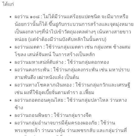
ได้แก่
ผงว่าน ๑๐๘ : ไม่ได้มีว่านแค่ร้อยแปดชนิด จะมีมากหรือ
น้อยกว่านั้นก็ได้ ขึ้นยู่กับกระบวนการสร้างและจุดมุ่งหมาย
เป็นผงกลางๆที่นำไปเข้าวัตถุมงคลต่างๆ เน้นทางสายขาว
หน่อย (แต่จำต้องมีว่านบังคับหลักในนั้นครบ)
ผงว่านเมตตา : ใช้ว่านกลุ่มเมตตา เช่น กลุ่มเทพ ช้างผสม
โขลง เสน่ห์จันทน์ ในการสร้างเป็นหลัก
ผงว่านมหาเสน่ห์ตับล่าง : ใช้ว่านกลุ่มดอกทอง
ผงว่านคงกระพัน : ใช้ว่านกลุ่มคงกระพัน เช่น มหาปราบ
สามพันตึง เฒ่าหนังแห้ง เป็นต้น
ผงว่านทางโชคลาภเงินทอง : ใช้ว่านกลุ่มกวักและเศรษฐี
เช่น ผงที่ใช้อุดเบี้ยจั่นตามตำรา อ.เฟี้ยม
ผงว่านถอดถอนคุณไสย : ใช้ว่านกลุ่มปลาไหล ว่านหาง
ช้าง
ผงว่านถอนพิษยา : ใช้ว่านกลุ่มรางจืด
ผงว่านกลุ่มอำนาจบารมีคุ้มครองผองภัย : ใช้ว่าน
พระพุทธเจ้า ว่านนางคุ้ม ว่านเพชรกลับ และกลุ่มว่านที่