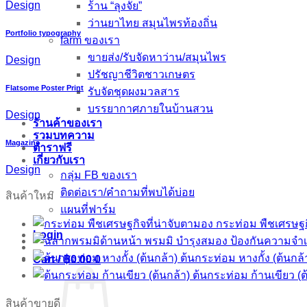
Design
ร้าน “ลุงจัย”
ว่านยาไทย สมุนไพรท้องถิ่น
Portfolio typography
farm ของเรา
ขายส่ง/รับจัดหาว่าน/สมุนไพร
Design
ปรัชญาชีวิตชาวเกษตร
Flatsome Poster Print
รับจัดชุดผงมวลสาร
บรรยากาศภายในบ้านสวน
Design
ร้านค้าของเรา
รวมบทความ
Magazine
ตำราฟรี
เกี่ยวกับเรา
Design
กลุ่ม FB ของเรา
ติดต่อเรา/คำถามที่พบได้บ่อย
สินค้าใหม่
แผนที่ฟาร์ม
กระท่อม พืชเศรษฐก
Login
พรมมิ บำรุงสมอง ป้องกันความจำเ
ต้นกระท่อม หางกั้ง (ต้นกล้
Cart /
฿
0.00
0
ต้นกระท่อม ก้านเขียว (ต
สินค้าขายดี