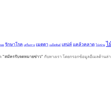
ไ
รักษาโรค
เมตตา
เสน่ห์
แคล้วคลาด
ลอย
เครื่องราง
เมล็ดพันธ์
โป่งข่าม
รด
"สมัครรับจดหมายข่าว"
กับทางเรา โดยกรอกข้อมูลอีเมลด้านล่าง 