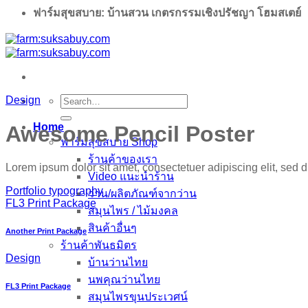
ฟาร์มสุขสบาย: บ้านสวน เกตรกรรมเชิงปรัชญา โฮมสเตย์
Search
Design
for:
Home
Awesome Pencil Poster
ฟาร์มสุขสบาย Shop
ร้านค้าของเรา
Lorem ipsum dolor sit amet, consectetuer adipiscing elit, sed
Video แนะนำร้าน
Portfolio typography
ว่าน/ผลิตภัณฑ์จากว่าน
FL3 Print Package
สมุนไพร / ไม้มงคล
สินค้าอื่นๆ
Another Print Package
ร้านค้าพันธมิตร
Design
บ้านว่านไทย
นพคุณว่านไทย
FL3 Print Package
สมุนไพรขุนประเวศน์