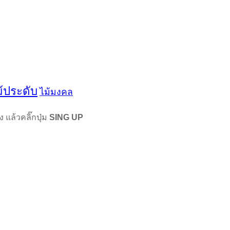
ม้ประดับ
ไม้มงคล
แล้วคลิ๊กปุ่ม
SING UP