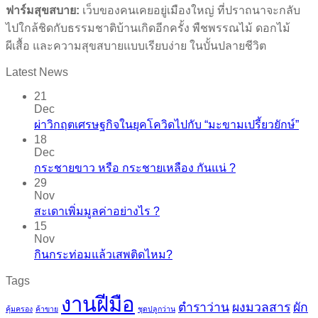
ฟาร์มสุขสบาย:
เว็บของคนเคยอยู่เมืองใหญ่ ที่ปราถนาจะกลับ
ไปใกล้ชิดกับธรรมชาติบ้านเกิดอีกครั้ง พืชพรรณไม้ ดอกไม้
ผีเสื้อ และความสุขสบายแบบเรียบง่าย ในบั้นปลายชีวิต
Latest News
21
Dec
ผ่าวิกฤตเศรษฐกิจในยุคโควิดไปกับ “มะขามเปรี้ยวยักษ์”
18
Dec
กระชายขาว​ หรือ​ กระชายเหลือง กันแน่ ?
29
Nov
สะเดาเพิ่มมูลค่าอย่างไร ?
15
Nov
กินกระท่อมแล้วเสพติดไหม?
Tags
งานฝีมือ
ตำราว่าน
ผงมวลสาร
ผัก
คุ้มครอง
ค้าขาย
ชุดปลูกว่าน