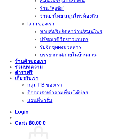
สมุนไพรขุนประเวศน์
ร้าน “ลุงจัย”
ว่านยาไทย สมุนไพรท้องถิ่น
farm ของเรา
ขายส่ง/รับจัดหาว่าน/สมุนไพร
ปรัชญาชีวิตชาวเกษตร
รับจัดชุดผงมวลสาร
บรรยากาศภายในบ้านสวน
ร้านค้าของเรา
รวมบทความ
ตำราฟรี
เกี่ยวกับเรา
กลุ่ม FB ของเรา
ติดต่อเรา/คำถามที่พบได้บ่อย
แผนที่ฟาร์ม
Login
Cart /
฿
0.00
0