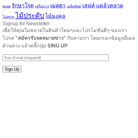
รักษาโรค
เมตตา
เสน่ห์
แคล้วคลาด
พลอย
เครื่องราง
เมล็ดพันธ์
ไม้ประดับ
ไม้มงคล
โป่งข่าม
Signup for Newsletter
เพื่อให้คุณไม่พลาดในสินค้าใหม่ๆและโปรโมชั่นดีๆ-ของเรา
โปรด
"สมัครรับจดหมายข่าว"
กับทางเรา โดยกรอกข้อมูลอีเมล
ด้านล่าง แล้วคลิ๊กปุ่ม
SING UP