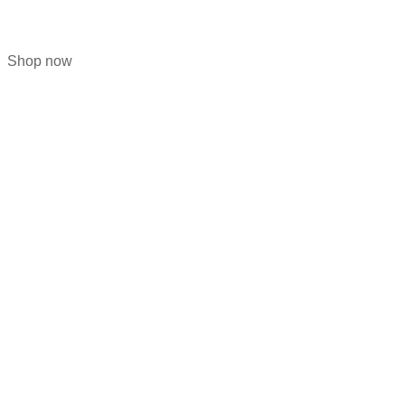
The aims of my life
Shop now