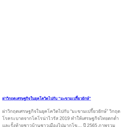
ผ่าวิกฤตเศรษฐกิจในยุคโควิดไปกับ “มะขามเปรี้ยวยักษ์”
ผ่าวิกฤตเศรษฐกิจในยุคโควิดไปกับ “มะขามเปรี้ยวยักษ์” วิกฤต
โรคระบาดจากโคโรน่าไวรัส 2019 ทำให้เศรษฐกิจไทยตกต่ำ
และรั้งท้ายชาวบ้านชาวเมืองไปมากโข… ปี 2565 ภาพรวม