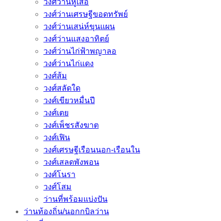
วงศ์ว่านหูเสือ
วงศ์ว่านเศรษฐีขอดทรัพย์
วงศ์ว่านเสน่ห์ขุนแผน
วงศ์ว่านแสงอาทิตย์
วงศ์ว่านไก่ฟ้าพญาลอ
วงศ์ว่านไก่แดง
วงศ์ส้ม
วงศ์สลัดใด
วงศ์เขียวหมื่นปี
วงศ์เตย
วงศ์เพ็ชรสังฆาต
วงศ์เฟิน
วงศ์เศรษฐีเรือนนอก-เรือนใน
วงศ์เสลดพังพอน
วงศ์โนรา
วงศ์โสม
ว่านที่พร้อมแบ่งปัน
ว่านท้องถิ่น/นอกกบิลว่าน