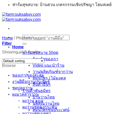
ฟาร์มสุขสบาย: บ้านสวน เกตรกรรมเชิงปรัชญา โฮมสเตย์
Search
Home
/
Products tagged “งานฝีมือ”
for:
Filter
Home
Showing all 5 results
ฟาร์มสุขสบาย Shop
ร้านค้าของเรา
Video แนะนำร้าน
Browse
ว่าน/ผลิตภัณฑ์จากว่าน
ของเก่า/ของสะสม
สมุนไพร / ไม้มงคล
งานฝีมือ/งานประดิษฐ์
สินค้าอื่นๆ
ชุดปลูกว่าน
ร้านค้าพันธมิตร
ผงมวลสารว่าน
บ้านว่านไทย
ผงว่าน ๑๐๘
นพคุณว่านไทย
ผงว่านชุดคงกระพัน
สมุนไพรขุนประเวศน์
ผงว่านชุดเมตตา