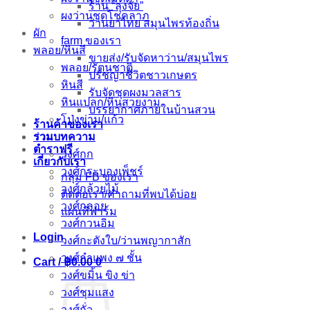
ร้าน “ลุงจัย”
ผงว่านชุดโชคลาภ
ว่านยาไทย สมุนไพรท้องถิ่น
ผัก
farm ของเรา
พลอย/หินสี
ขายส่ง/รับจัดหาว่าน/สมุนไพร
พลอย/รัตนชาติ
ปรัชญาชีวิตชาวเกษตร
หินสี
รับจัดชุดผงมวลสาร
หินแปลก/หินสวยงาม
บรรยากาศภายในบ้านสวน
โป่งข่าม/แก้ว
ร้านค้าของเรา
รวมบทความ
ว่าน
ตำราฟรี
วงศ์กก
เกี่ยวกับเรา
วงศ์กระบองเพ็ชร์
กลุ่ม FB ของเรา
วงศ์กล้วยไม้
ติดต่อเรา/คำถามที่พบได้บ่อย
วงศ์กลอย
แผนที่ฟาร์ม
วงศ์กวนอิม
Login
วงศ์กะตังใบ/ว่านพญากาสัก
วงศ์กำแพง ๗ ชั้น
Cart /
฿
0.00
0
วงศ์ขมิ้น ขิง ข่า
วงศ์ชุมแสง
วงศ์ถั่ว