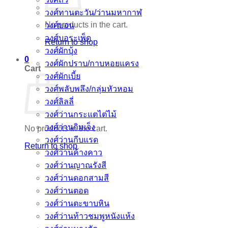
วงศ์ทานตะวัน/ว่านมหากาฬ
No products in the cart.
วงศ์บอน
วงศ์บอระเพ็ด
Return to shop
วงศ์ผักบุ้ง
0
วงศ์ผักปราบ/กาบหอยแครง
Cart
วงศ์ผักเบี้ย
วงศ์พลับพลึง/กลุ่มหัวหอม
วงศ์ลิลลี่
วงศ์ว่านกระแตไต่ไม้
วงศ์ว่านกิมเจ็ง
No products in the cart.
วงศ์ว่านกีบแรด
Return to shop
วงศ์ว่านค้างคาว
วงศ์ว่านญาณรังสี
วงศ์ว่านดอกสามสี
วงศ์ว่านตอด
วงศ์ว่านตะขาบหิน
วงศ์ว่านท้าวชมพูหนังแห้ง