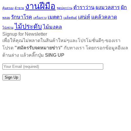
งานฝีมือ
ตำราว่าน
ผงมวลสาร
ผัก
คุ้มครอง
ค้าขาย
ชุดปลูกว่าน
รักษาโรค
เมตตา
เสน่ห์
แคล้วคลาด
พลอย
เครื่องราง
เมล็ดพันธ์
ไม้ประดับ
ไม้มงคล
โป่งข่าม
Signup for Newsletter
เพื่อให้คุณไม่พลาดในสินค้าใหม่ๆและโปรโมชั่นดีๆ-ของเรา
โปรด
"สมัครรับจดหมายข่าว"
กับทางเรา โดยกรอกข้อมูลอีเมล
ด้านล่าง แล้วคลิ๊กปุ่ม
SING UP