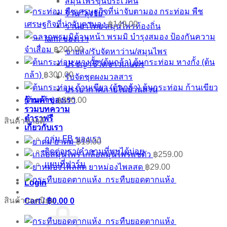
สมุนไพรขุนประเวศน์
กระท่อม พืช
ร้าน “ลุงจัย”
เศรษฐกิจที่น่าจับตามอง
฿
149.00
ว่านยาไทย สมุนไพรท้องถิ่น
พรมมิ บำรุงสมอง ป้องกันความ
farm ของเรา
จำเสื่อม
฿
200.00
ขายส่ง/รับจัดหาว่าน/สมุนไพร
ต้นกระท่อม หางกั้ง (ต้น
ปรัชญาชีวิตชาวเกษตร
กล้า)
฿
300.00
รับจัดชุดผงมวลสาร
ต้นกระท่อม ก้านเขียว
บรรยากาศภายในบ้านสวน
(ต้นกล้า)
฿
300.00
ร้านค้าของเรา
รวมบทความ
ตำราฟรี
สินค้าขายดี
เกี่ยวกับเรา
กลุ่ม FB ของเรา
ยาดม
฿
19.00
ติดต่อเรา/คำถามที่พบได้บ่อย
เกลือสมุนไพรแช่ตัว
฿
259.00
แผนที่ฟาร์ม
ยาหม่องไพลสด
฿
29.00
กระทืบยอดตากแห้ง
Login
สินค้ายอดนิยม
Cart /
฿
0.00
0
กระทืบยอดตากแห้ง