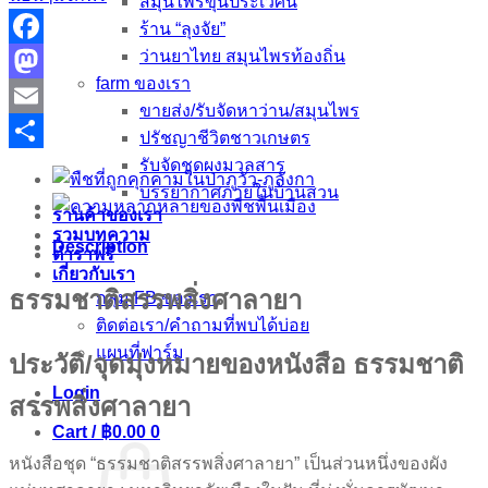
สมุนไพรขุนประเวศน์
ร้าน “ลุงจัย”
ว่านยาไทย สมุนไพรท้องถิ่น
Facebook
farm ของเรา
Mastodon
ขายส่ง/รับจัดหาว่าน/สมุนไพร
Email
ปรัชญาชีวิตชาวเกษตร
Share
รับจัดชุดผงมวลสาร
บรรยากาศภายในบ้านสวน
ร้านค้าของเรา
รวมบทความ
Description
ตำราฟรี
เกี่ยวกับเรา
ธรรมชาติสรรพสิ่งศาลายา
กลุ่ม FB ของเรา
ติดต่อเรา/คำถามที่พบได้บ่อย
แผนที่ฟาร์ม
ประวัติ/จุดมุ่งหมายของหนังสือ ธรรมชาติ
Login
สรรพสิ่งศาลายา
Cart /
฿
0.00
0
หนังสือชุด “ธรรมชาติสรรพสิ่งศาลายา” เป็นส่วนหนึ่งของผัง