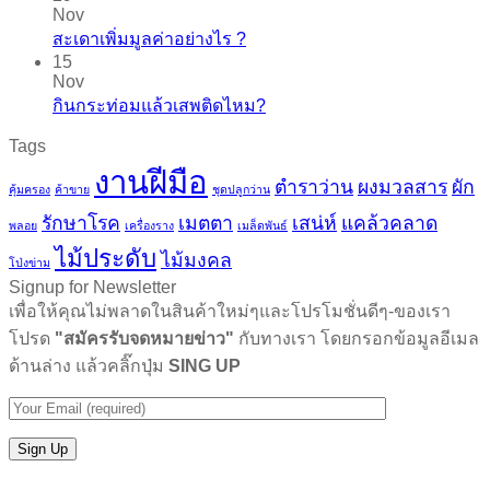
Nov
สะเดาเพิ่มมูลค่าอย่างไร ?
15
Nov
กินกระท่อมแล้วเสพติดไหม?
Tags
งานฝีมือ
ตำราว่าน
ผงมวลสาร
ผัก
คุ้มครอง
ค้าขาย
ชุดปลูกว่าน
รักษาโรค
เมตตา
เสน่ห์
แคล้วคลาด
พลอย
เครื่องราง
เมล็ดพันธ์
ไม้ประดับ
ไม้มงคล
โป่งข่าม
Signup for Newsletter
เพื่อให้คุณไม่พลาดในสินค้าใหม่ๆและโปรโมชั่นดีๆ-ของเรา
โปรด
"สมัครรับจดหมายข่าว"
กับทางเรา โดยกรอกข้อมูลอีเมล
ด้านล่าง แล้วคลิ๊กปุ่ม
SING UP