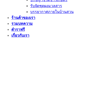
รับจัดชุดผงมวลสาร
บรรยากาศภายในบ้านสวน
ร้านค้าของเรา
รวมบทความ
ตำราฟรี
เกี่ยวกับเรา
กลุ่ม FB ของเรา
ติดต่อเรา/คำถามที่พบได้บ่อย
แผนที่ฟาร์ม
Login
Newsletter
Login
Username or email address
*
Password
*
Remember me
Log in