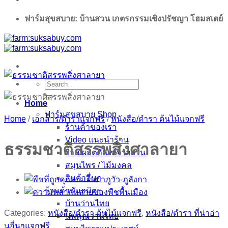
ฟาร์มสุขสบาย: บ้านสวน เกตรกรรมเชิงปรัชญา โฮมสเตย์
Search
for:
Home
ฟาร์มสุขสบาย Shop
Home
/
เอกสาร/ตำราแจกฟรี
/
หนังสือ/ตำรา ต้นไม้แจกฟรี
ร้านค้าของเรา
Video แนะนำร้าน
ธรรมชาติสรรพสิ่งศาลายา
ว่าน/ผลิตภัณฑ์จากว่าน
สมุนไพร / ไม้มงคล
สินค้าอื่นๆ
ร้านค้าพันธมิตร
บ้านว่านไทย
Categories:
หนังสือ/ตำรา ต้นไม้แจกฟรี
,
หนังสือ/ตำรา ที่น่าอ่า
นพคุณว่านไทย
นอื่นๆแจกฟรี