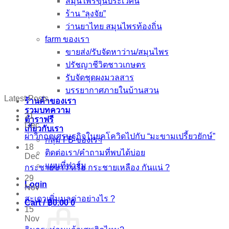
สมุนไพรขุนประเวศน์
ร้าน “ลุงจัย”
ว่านยาไทย สมุนไพรท้องถิ่น
farm ของเรา
ขายส่ง/รับจัดหาว่าน/สมุนไพร
ปรัชญาชีวิตชาวเกษตร
รับจัดชุดผงมวลสาร
บรรยากาศภายในบ้านสวน
Latest Posts
ร้านค้าของเรา
รวมบทความ
21
ตำราฟรี
Dec
เกี่ยวกับเรา
ผ่าวิกฤตเศรษฐกิจในยุคโควิดไปกับ “มะขามเปรี้ยวยักษ์”
กลุ่ม FB ของเรา
18
ติดต่อเรา/คำถามที่พบได้บ่อย
Dec
แผนที่ฟาร์ม
กระชายขาว​ หรือ​ กระชายเหลือง กันแน่ ?
29
Login
Nov
สะเดาเพิ่มมูลค่าอย่างไร ?
Cart /
฿
0.00
0
15
Nov