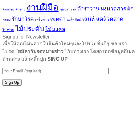
งานฝีมือ
ตำราว่าน
ผงมวลสาร
ผัก
คุ้มครอง
ค้าขาย
ชุดปลูกว่าน
รักษาโรค
เมตตา
เสน่ห์
แคล้วคลาด
พลอย
เครื่องราง
เมล็ดพันธ์
ไม้ประดับ
ไม้มงคล
โป่งข่าม
Signup for Newsletter
เพื่อให้คุณไม่พลาดในสินค้าใหม่ๆและโปรโมชั่นดีๆ-ของเรา
โปรด
"สมัครรับจดหมายข่าว"
กับทางเรา โดยกรอกข้อมูลอีเมล
ด้านล่าง แล้วคลิ๊กปุ่ม
SING UP