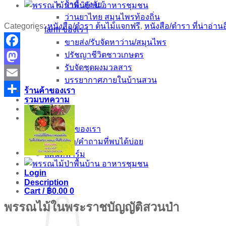
ร้าน “ลุงจัย”
ว่านยาไทย สมุนไพรท้องถิ่น
Categories:
หนังสือ/ตำรา ต้นไม้แจกฟรี
,
หนังสือ/ตำรา ที่น่าอ่าน
farm ของเรา
ขายส่ง/รับจัดหาว่าน/สมุนไพร
ปรัชญาชีวิตชาวเกษตร
Facebook
รับจัดชุดผงมวลสาร
Mastodon
บรรยากาศภายในบ้านสวน
Email
ร้านค้าของเรา
รวมบทความ
Share
ตำราฟรี
เกี่ยวกับเรา
กลุ่ม FB ของเรา
ติดต่อเรา/คำถามที่พบได้บ่อย
แผนที่ฟาร์ม
Login
Description
Cart /
฿
0.00
0
พรรณไม้ในพระราชบัญญัติสวนป่า