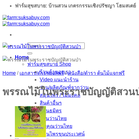
ฟาร์มสุขสบาย: บ้านสวน เกตรกรรมเชิงปรัชญา โฮมสเตย์
Search
for:
Home
ฟาร์มสุขสบาย Shop
ร้านค้าของเรา
Home
/
เอกสาร/ตำราแจกฟรี
/
หนังสือ/ตำรา ต้นไม้แจกฟรี
Video แนะนำร้าน
ว่าน/ผลิตภัณฑ์จากว่าน
พรรณไม้ในพระราชบัญญัติสวนป
สมุนไพร / ไม้มงคล
สินค้าอื่นๆ
ร้านค้าพันธมิตร
บ้านว่านไทย
นพคุณว่านไทย
สมุนไพรขุนประเวศน์