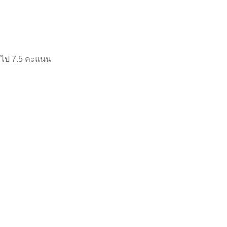
m ไป 7.5 คะแนน