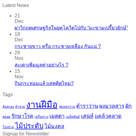
Latest News
21
Dec
ผ่าวิกฤตเศรษฐกิจในยุคโควิดไปกับ “มะขามเปรี้ยวยักษ์”
18
Dec
กระชายขาว​ หรือ​ กระชายเหลือง กันแน่ ?
29
Nov
สะเดาเพิ่มมูลค่าอย่างไร ?
15
Nov
กินกระท่อมแล้วเสพติดไหม?
Tags
งานฝีมือ
ตำราว่าน
ผงมวลสาร
ผัก
คุ้มครอง
ค้าขาย
ชุดปลูกว่าน
รักษาโรค
เมตตา
เสน่ห์
แคล้วคลาด
พลอย
เครื่องราง
เมล็ดพันธ์
ไม้ประดับ
ไม้มงคล
โป่งข่าม
Signup for Newsletter