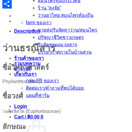
สมุนไพรขุนประเวศน์
Email
ร้าน “ลุงจัย”
Share
ว่านยาไทย สมุนไพรท้องถิ่น
farm ของเรา
ขายส่ง/รับจัดหาว่าน/สมุนไพร
Description
ปรัชญาชีวิตชาวเกษตร
รับจัดชุดผงมวลสาร
ว่านธรณีสาร
บรรยากาศภายในบ้านสวน
ร้านค้าของเรา
รวมบทความ
ชื่อวิทยาศาสตร์
ตำราฟรี
เกี่ยวกับเรา
กลุ่ม FB ของเรา
Phyllanthus (Wall)
ติดต่อเรา/คำถามที่พบได้บ่อย
ชื่อวงศ์
แผนที่ฟาร์ม
Login
วงศ์สลัดใด (Euphorbiaceae)
Cart /
฿
0.00
0
ลักษณะ