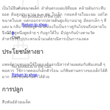
เป็นไม้ยืนต้นขนาดเล็ก ลำต้นตรงแผ่แจ้ที่ยอด คล้ายต้นกระทืบ
ยอด ต้นสูงประมาณ ๒-๓ ฟุต ใบเล็ก กลมคล้ายใบมะยม แต่โต
No products in the cart.
ขนาดใบแค แตกออกจากปลายต้นดูแจ้บานน่าดู มีดอกเล็ก ๆ สี
Return to shop
แดง ๖ กลีบ ห้อยอยู่ตามใต้ท้องใบเป็นราวคู่กันไปจนถึงปลายใบ
จึงมีอีกคู่หนึ่งดูคล้าย ๆ กับลูกใต้ใบ มีปลูกกันบ้างตามวัด
0
Cart
สำหรับใช้ไปประพรมน้ำมนต์ธรณีสารเป็นการมงคล
ประโยชน์ทางยา
แพทย์ตามชนบทใช้ใบของต้นธรณีสารทำผงผสมกับพิมเสนดี ๆ
No products in the cart.
พอควร ใช้กวาดคอแก้เด็กตัวร้อน แก้พิษตานทรางของเด็กได้ดี
Return to shop
มาก และขับลมในลำไส้ด้วย
การปลูก
สืบพันธ์ด้วยเมล็ด