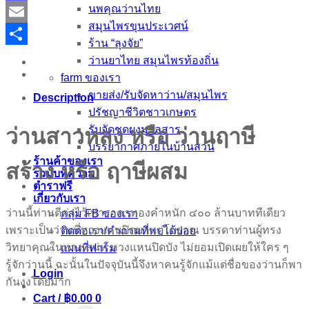
นพคุณว่านไทย
Mastodon
สมุนไพรขุนประเวศน์
Email
ร้าน “ลุงจัย”
Share
ว่านยาไทย สมุนไพรท้องถิ่น
farm ของเรา
ขายส่ง/รับจัดหาว่าน/สมุนไพร
Description
ปรัชญาชีวิตชาวเกษตร
รับจัดชุดผงมวลสาร
ว่านสาวหลง หรือ ว่านฤาษี
บรรยากาศภายในบ้านสวน
ร้านค้าของเรา
สร้าง หรือ ฤาษีผสม
รวมบทความ
ตำราฟรี
เกี่ยวกับเรา
ว่านนี้ท่านตีค่าไว้เท่าราคาทองคำหนัก ๔๐๐ ล้านบาททีเดียว
กลุ่ม FB ของเรา
เพราะเป็นว่านที่หวงแหนปิดมาแต่โบราณ บรรดาท่านผู้ทรง
ติดต่อเรา/คำถามที่พบได้บ่อย
วิทยาคุณในทางเสน่ห์ หวงแหนปิดบัง ไม่ยอมเปิดเผยให้ใคร ๆ
แผนที่ฟาร์ม
รู้จักว่านนี้ ฉะนั้นในปัจจุบันนี้จึงหาคนรู้จักแม้แต่ชื่อของว่านก็พา
Login
กันงงโดยมาก
Cart /
฿
0.00
0