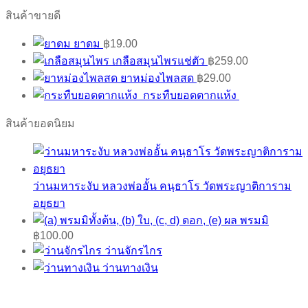
สินค้าขายดี
ยาดม
฿
19.00
เกลือสมุนไพรแช่ตัว
฿
259.00
ยาหม่องไพลสด
฿
29.00
กระทืบยอดตากแห้ง
สินค้ายอดนิยม
ว่านมหาระงับ หลวงพ่ออั้น คนฺธาโร วัดพระญาติการาม
อยุธยา
พรมมิ
฿
100.00
ว่านจักรไกร
ว่านทางเงิน