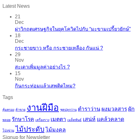
Latest News
21
Dec
ผ่าวิกฤตเศรษฐกิจในยุคโควิดไปกับ “มะขามเปรี้ยวยักษ์”
18
Dec
กระชายขาว​ หรือ​ กระชายเหลือง กันแน่ ?
29
Nov
สะเดาเพิ่มมูลค่าอย่างไร ?
15
Nov
กินกระท่อมแล้วเสพติดไหม?
Tags
งานฝีมือ
ตำราว่าน
ผงมวลสาร
ผัก
คุ้มครอง
ค้าขาย
ชุดปลูกว่าน
รักษาโรค
เมตตา
เสน่ห์
แคล้วคลาด
พลอย
เครื่องราง
เมล็ดพันธ์
ไม้ประดับ
ไม้มงคล
โป่งข่าม
Signup for Newsletter