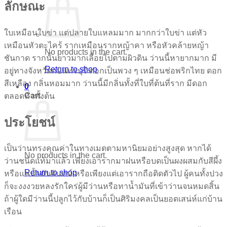
ลักษณะ
ใบเหมือนใบข่า แต่ปลายใบแหลมมาก มากกว่าใบข่า แต่หัว
เหมือนหัวตะไคร้ รากเหมือนรากหญ้าคา หรือหัวคล้ายหญ้า
No products in the cart.
ชันกาด รากนั้นยาวมากเลื้อยไปตามผิวดิน ว่านนี้หายากมาก มี
Return to shop
อยู่ทางจังหวัดกบินทรบุรี ดอกเป็นพวง ๆ เหมือนช่อพริกไทย ดอก
สีเหลือง กลิ่นหอมมาก ว่านนี้มีกลิ่นทั้งที่ใบที่ต้นที่ราก มีดอก
0
Cart
ตลอดทั่วทั้งต้น
ประโยชน์
เป็นว่านทรงคุณค่าในทางเมตตามหานิยมอย่างสูงสุด หากได้
No products in the cart.
ว่านชนิดแท้มาแล้ว เพียงเอารากมาฝนหรือบดเป็นผงผสมกับสีผึ้ง
Return to shop
หรือแช่น้ำมันจันทน์ หรือเพียงแต่เอารากถือติดตัวไป ผู้คนทั้งปวง
ก็จะงงงวยหลงรักใคร่ผู้มีว่านหรือทาน้ำมันที่เข้าว่านจนหมดสิ้น
ถ้าผู้ใดมีว่านนี้ปลูกไว้กับบ้านก็เป็นศิริมงคลเป็นยอดเสน่ห์แก่บ้าน
เรือน