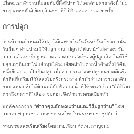
เมื่อจะเอาหัวว่านนี้ผสมกับขี้ผึ้งสีปาก ให้เศกด้วยคาถาดังนี้ “มะ
อะอุ พุทธะสังมิ จิเจรุนิ นะชาลิติ ปิยังมะมะ” รวม ๗ ครั้ง
การปลูก
ว่านนี้ท่านกำหนดให้ปลูกได้เฉพาะในวันจันทร์วันเดียวเท่านั้น
วันอื่น ๆ ท่านห้ามมิให้ปลูก ขณะปลูกให้หันหน้าไปทางตะวัน
ออก แล้วจงอธิษฐานตามความประสงค์ของผู้ปลูกเถิด ดินที่ใช้
ปลูกเอาดินเผาไฟแล้วทุบให้ละเอียดนำไปตากน้ำค้างทิ้งไว้คืน
หนึ่งจึงเอามาเป็นดินปลูก เมื่อล้างกระถางจะปลูกสะอาดดีแล้ว
นำดินที่เตรียมไว้ใส่ลงไปครึ่งกระถาง นำหัวว่านมาวางเอาดิน
กลบ และเกลี่ยให้ดินพอดีกับหัวว่าน น้ำที่ใช้รดเศกด้วย “อิติปิโสภ
ควาถึงภควาติ” เสีย ๓ จบก่อน จึงนำมารดพอเปียกทั่ว
บทคัดลอกจาก
“ตำราคุณลักษณะว่านและวิธีปลูกว่าน”
โดย
สมาคมพฤกษชาติแห่งประเทศไทยในพระบรมราชูปถัมภ์
รวบรวมและเรียบเรียงโดย
นายเลื่อน กัณหะกาญจนะ