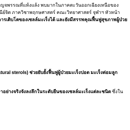
ือป่าเบญจพรรณที่แห้งแล้ง พบมากในภาคตะวันออกเฉียงเหนือของ
นีย์จิต ภาควิชาพฤกษศาสตร์ คณะวิทยาศาสตร์ จุฬาฯ หัวหน้า
เติบโตของเซลล์มะเร็งได้ และยังมีสรรพคุณฟื้นฟูสุขภาพผู้ป่วย
tural sterols
) ช่วยยับยั้งฟื้นฟูผู้ป่วยมะเร็งปอด มะเร็งต่อมลูก
ษาอย่างจริงจังลงลึกในระดับยีนของเซลล์มะเร็งแต่ละชนิด
ซึ่งใน