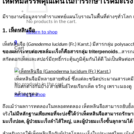
เห็ดที่มีสรรพคุณเด่นในการรักษาโรคมะเร็ง
มีรายงานข้อมูลจากตำราแพทย์แผนโบราณในพื้นที่ต่างๆทั่วโลก แล
No products in the cart.
1. เห็ดหลินจือ
Return to shop
0
เห็ดหลินจือ (
Ganoderma lucidum
(Fr.) Karst.) มีสารกลุ่ม polysac
Cart
ของผลกระทบต่อเซลล์มะเร็งก็คือสารกลุ่ม
triterpenoids
…สารกลุ
สกัดดอกเห็ดและสปอร์มีฤทธิ์กระตุ้นภูมิคุ้มกันได้ดี ไม่เป็นพิษต่อ
เห็ดหลินจือมีหลายสายพันธ์ ซึ่งแต่ละชนิดประมาณสารเคมี
No products in the cart.
ก็แตกต่างกันบ้าง สายพันธ์ไทยเรียกเห็ด จวักงู เพราะมองดู
คล้ายงูชูคอ
Return to shop
ถึงแม้ว่าผลการทดลองในหลอดทดลอง เห็ดหลินจือสามารถยับยั้งก
ไม่มีหลักฐานเพียงพอที่จะบ่งชี้ได้ว่าเห็ดหลินจือสามารถรักษา
จริง
มะเร็งปอด
, ผู้ป่วยมะเร็งลำไส้ใหญ่, และผู้ป่วยมะเร็งขั้นลุกลามได้
สำหรับการใช้เห็ดหลินจือกับผู้ป่วยโรคมะเร็งในประเทศไทย เน้น