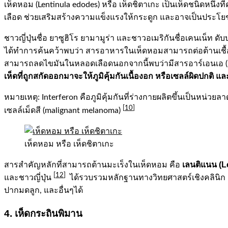
เห็ดหอม (Lentinula edodes) หรือ เห็ดชิตาเกะ เป็นเห็ดชนิดหนึ
เลือด ช่วยเสริมสร้างความแข็งแรงให้กระดูก และอาจเป็นประโยชน
ชาวญี่ปุ่นชื่อ ยาซูฮิโร ยามามูร่า และชาวอเมริกันชื่อเคนเน็ท
ได้ทำการค้นคว้าพบว่า สารอาหารในเห็ดหอมสามารถต่อต้านเชื้อไวรั
สามารถลดไขมันในหลอดเลือดนอกจากนี้พบว่ามีสารอาร์เอนเอ (RN
เห็ดที่ถูกสกัดออกมาจะให้ภูมิคุ้มกันเนื้องอก หรือเซลล์ผิดปกติ แ
หมายเหตุ: Interferon คือภูมิคุ้มกันที่ร่างกายผลิตขึ้นเป็นหน
[
10
]
เซลล์เม็ดสี (malignant melanoma)
เห็ดหอม หรือ เห็ดชิตาเกะ
เลนติแนน (
L
สารสำคัญหลักที่สามารถต้านมะเร็งในเห็ดหอม คือ
[
12
]
และชาวญี่ปุ่น
ได้รวบรวมหลักฐานทางวิทยศาสตร์เชิงคลินิก 12
ปากมดลูก, และอื่นๆได้
4. เห็ดกระถินพิมาน