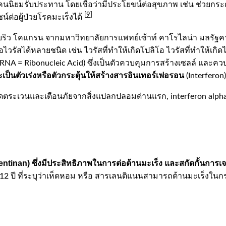
่งที่คนนิยมรับประทาน โดยเชื่อว่ามีประโยขน์ต่อสุขภาพ เช่น ช่ว
[
9
]
์ต่อผู้ป่วยโรคมะเร็งได้
 ดับบริว โคแกรน จากมหาวิทยาลัยการแพทย์เซ้าท์ คาโรไลน่า มลรัฐ
สได้หลายชนิด เช่น ไวรัสที่ทำให้เกิดโปลิโอ ไวรัสที่ทำให้เกิดไข
A = Ribonucleic Acid) ซึ่งเป็นตัวควบคุมการสร้างเซลล์ และคว
ละเป็นตัวเร่งหรือตัวกระตุ้นให้สร้างสารอินเทอร์เฟอรอน
(Interferon
่วยลาดตระเวนและเตือนภัยจากสิ่งแปลกปลอมด่านแรก, interferon al
entinan)
ซึ่งมีประสิทธิภาพในการต่อต้านมะเร็ง และสกัดกั้นการเจ
 ปี ที่ระบุว่าเห็ดหอม หรือ สารเลนติแนนสามารถต้านมะเร็งในกระเ