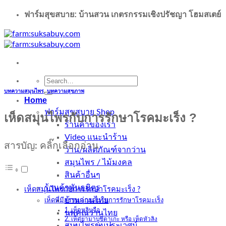
ฟาร์มสุขสบาย: บ้านสวน เกตรกรรมเชิงปรัชญา โฮมสเตย์
Search
for:
บทความสมุนไพร
,
บทความสุขภาพ
Home
ฟาร์มสุขสบาย Shop
เห็ดสมุนไพรกับการรักษาโรคมะเร็ง ?
ร้านค้าของเรา
Video แนะนำร้าน
สารบัญ: คลิ๊กเลือกอ่าน
ว่าน/ผลิตภัณฑ์จากว่าน
สมุนไพร / ไม้มงคล
สินค้าอื่นๆ
ร้านค้าพันธมิตร
เห็ดสมุนไพรกับการรักษาโรคมะเร็ง ?
บ้านว่านไทย
เห็ดที่มีสรรพคุณเด่นในการรักษาโรคมะเร็ง
1. เห็ดหลินจือ
นพคุณว่านไทย
2. เห็ดยามาบูชิตาเกะ หรือ เห็ดหัวลิง
สมุนไพรขุนประเวศน์