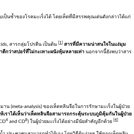
ป็นซ้ำของโรคมะเร็งได้ โดยเห็ดที่มีสรรพคุณเด่นดังกล่าวได้แก่
[
1
]
สารที่มีความน่าสนใจในแง่มุม
acids, สารกลุ่มโปรตีน เป็นต้น
ดีกว่าสปอร์ที่ไม่กะเทาะผนังหุ้มหลายเท่า
นอกจากนี้ยังพบว่าสาร
าน (meta-analysis) ของเห็ดหลินจือในการรักษามะเร็งในผู้ป่วย
้เราได้เห็นว่าเห็ดหลินจือสามารถกระตุ้นระบบภูมิคุ้มกันในผู้ป่วย
4
8
[
4
]
,CD
and CD
) ในผู้ป่วยมะเร็งได้อย่างมีนัยสำคัญอีกด้วย
ทนน้ำ ประชาชนสามารถทำได้เอง โดยวิธีต้มง่ายๆ ใช้ดอกเห็ดหลิน