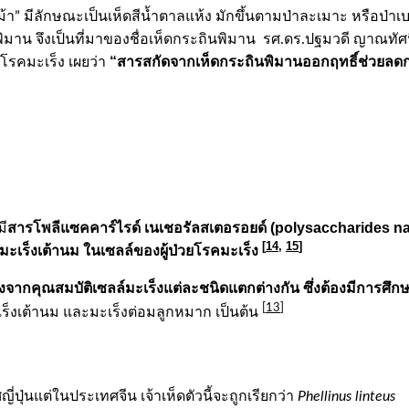
กือกม้า” มีลักษณะเป็นเห็ดสีน้ำตาลแห้ง มักขึ้นตามป่าละเมาะ หร
มาน จึงเป็นที่มาของชื่อเห็ดกระถินพิมาน รศ.ดร.ปฐมวดี ญาณทัศ
“สารสกัดจากเห็ดกระถินพิมานออกฤทธิ์ช่วยลดการ
โรคมะเร็ง เผยว่า
สารโพลีแซคคาร์ไรด์ เนเชอรัลสเตอรอยด์ (
polysaccharides
na
มี
[
14
,
15
]
มะเร็งเต้านม
ในเซลล์ของผู้ป่วยโรคมะเร็ง
งจากคุณสมบัติเซลล์มะเร็งแต่ละชนิดแตกต่างกัน ซึ่งต้องมีการศึก
[
13
]
ะเร็งเต้านม และมะเร็งต่อมลูกหมาก เป็นต้น
ทศญี่ปุ่นแต่ในประเทศจีน เจ้าเห็ดตัวนี้จะถูกเรียกว่า
Phellinus linteus