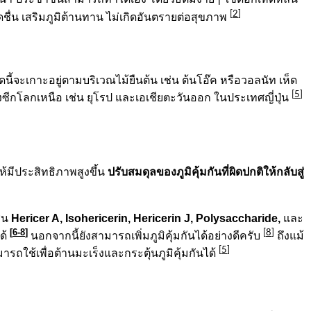
[
2
]
ื่น เสริมภูมิต้านทาน ไม่เกิดอันตรายต่อสุขภาพ
ดนี้จะเกาะอยู่ตามบริเวณไม้ยืนต้น เช่น ต้นโอ๊ค หรือวอลนัท เห็ด
[
5
]
กโลกเหนือ เช่น ยุโรป และเอเชียตะวันออก ในประเทศญี่ปุ่น
ปรับสมดุลของภูมิคุ้มกันที่ผิดปกติให้กลับสู่
้มีประสิทธิภาพสูงขึ้น
Hericer A, Isohericerin, Hericerin J, Polysaccharide,
ช่น
และ
[
6-8
]
[
8
]
ด้
นอกจากนี้ยังสามารถเพิ่มภูมิคุ้มกันได้อย่างดีครับ
ถึงแม้
[
5
]
ถใช้เพื่อต้านมะเร็งและกระตุ้นภูมิคุ้มกันได้