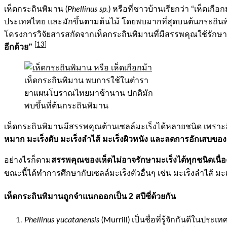
เห็ดกระถินพิมาน (
Phellinus sp.
) หรือที่ชาวบ้านเรียกว่า “เห็ดเ
ประเทศไทย และมักขึ้นตามต้นไม้ โดยพบมากที่สุดบนต้นกระถินพิ
โครงการวิจัยสารสกัดจากเห็ดกระถินพิมานที่มีสรรพคุณใช้รักษา
[
13
]
อีกด้วย”
เห็ดกระถินพิมาน พบการใช้ในตำรา
ยาแผนโบราณไทยมาช้านาน ปกติมัก
พบขึ้นที่ต้นกระถินพิมาน
เห็ดกระถินพิมานมีสรรพคุณต้านเซลล์มะเร็งได้หลายชนิด เพราะ
หมาก มะเร็งตับ มะเร็งลำไส้ มะเร็งผิวหนัง และลดการอักเสบของ
สรรพคุณของเห็ดไม่อาจรักษามะเร็งได้ทุกชนิดเนื่อ
อย่างไรก็ตาม
ขณะนี้ได้ทำการศึกษากับเซลล์มะเร็งตัวอื่นๆ เช่น มะเร็งลำไส้ ม
เห็ดกระถินพิมานถูกจำแนกออกเป็น 2 สปีซี่ด้วยกัน
Phellinus yucatanensis
(Murrill) เป็นชื่อที่รู้จักกันดีในประเ