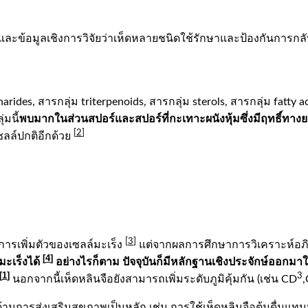
ะข้อมูลเชิงการวิจัยว่าเห็ดหลายชนิดใช้รักษาและป้องกันการกลับเ
charides, สารกลุ่ม triterpenoids, สารกลุ่ม sterols, สารกลุ่ม fatty 
พบมากในส่วนสปอร์และสปอร์ที่กะเทาะผนังหุ้มซึ่งมีฤทธิ์ทางยา
่มนี้
[
2
]
เซลล์ปกติอีกด้วย
[
3
]
ารเพิ่มตัวของเซลล์มะเร็ง
แต่จากผลการศึกษาการวิเคราะห์อภิม
[
4
]
มะเร็งได้
อย่างไรก็ตาม ปัจจุบันก็มีหลักฐานเชิงประจักษ์ออกมาให
[
1
]
3
นอกจากนี้เห็ดหลินจือยังสามารถเพิ่มระดับภูมิคุ้มกัน (เช่น CD
ด้านการส่งเสริมสุขภาพเป็นหลัก เช่น การใช้เห็ดหลินจือต้มดื่มแ