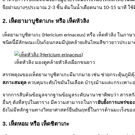
จือฝานบางๆประมาณ 2-3 ชิ้น ต้มในน้ำเดือดนาน 10-15 นาที ใช้ด
2. เห็ดยามาบูชิตาเกะ หรือ เห็ดหัวลิง
เห็ดยามาบูชิตาเกะ (Hericium erinaceus) หรือ เห็ดหัวลิง ในภาษาญ
ชนิดนี้มีลักษณะเป็นก้อนกลมมีปุยคล้ายเส้นไหมสีขาวยาวประมา
เห็ดหัวลิง มองดูคล้ายหัวลิงเผือกขนยาว
สรรพคุณของเห็ดยามาบูชิตาเกะมีมากมาย เช่น ช่วยกระตุ้นภูมิคุ้
สภาะสมดุล
ควบคุมระดับไขมันในเลือด บำรุงม้ามและกระเพาะอา
จากการสิบค้นข้อมูลจากฐานข้อมูลระดับนานาชาติพบว่า สารสกัด
ยับยั้งการแพร่ข
อื่นๆ ดังที่สรุปในตาราง มีความสามารถในการ
ยังไม่มีหลักฐานทางวิทยาศาสตร์ยืนยันฤทธิ์ในการต้านมะเร็งของ
3. เห็ดหอม หรือ เห็ดชิตาเกะ