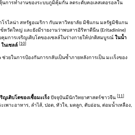
ยกระตุ้นการทำงานของระบบภูมิคุ้มกัน ลดระดับคอเลสเตอรอลใน
คาโรไลน่า สหรัฐอเมริกา กับมหาวิทยาลัย มิชิแกน มลรัฐมิชิแกน
้หวัดใหญ่ และยังมีรายงานว่าพบสารอิริทาดีนีน (Eritadinine)
ในน้ำ
บคุมการเจริญเติบโตของเซลล์ในร่างกายให้ปกติสมบูรณ์
[
10
]
ในเซลล์
)
pha ช่วยในการป้องกันการกลับเป็นซ้ำภายหลังการเป็น มะเร็งของ
[
11
]
ริญเติบโตของเชื้อมะเร็ง
ปัจจุบันมีนักวิทยาศาสตร์ชาวจีน
พาะอาหาร, ลำไส้, ปอด, หัวใจ, มดลูก, ตับอ่อน, ต่อมน้ำเหลือง,