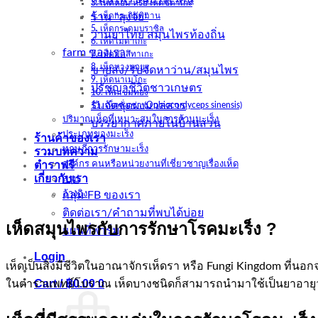
3. เห็ดหอม หรือ เห็ดชิตาเกะ
ร้าน “ลุงจัย”
4. เห็ดกระถินพิมาน
5. เห็ดกระดุมบราซิล
ว่านยาไทย สมุนไพรท้องถิ่น
6. เห็ดไมตาเกะ
farm ของเรา
7. เห็ดมัตสึทาเกะ
8. เห็ดหางนกยูง
ขายส่ง/รับจัดหาว่าน/สมุนไพร
9. เห็ดนาเมโกะ
ปรัชญาชีวิตชาวเกษตร
10. เห็ดเข็มทอง
รับจัดชุดผงมวลสาร
11. เห็ดถั่งเช่า (Ophiocordyceps sinensis)
ปริมาณเห็ดที่เหมาะสมในการต้านมะเร็ง
บรรยากาศภายในบ้านสวน
ประเภทของมะเร็ง
ร้านค้าของเรา
ทฤษฎีการรักษามะเร็ง
รวมบทความ
ตำราฟรี
องค์กร คนหรือหน่วยงานที่เชี่ยวชาญเรื่องเห็ด
เกี่ยวกับเรา
สรุป
กลุ่ม FB ของเรา
อ้างอิง
ติดต่อเรา/คำถามที่พบได้บ่อย
เห็ดสมุนไพรกับการรักษาโรคมะเร็ง
?
แผนที่ฟาร์ม
Login
เห็ดเป็นสิ่งมีชีวิตในอาณาจักรเห็ดรา หรือ Fungi Kingdom ที่
Cart /
฿
0.00
0
ในตำราแพทย์โบราณ เห็ดบางชนิดก็สามารถนำมาใช้เป็นยาอายุว