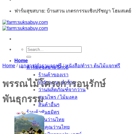
ฟาร์มสุขสบาย: บ้านสวน เกตรกรรมเชิงปรัชญา โฮมสเตย์
Search
for:
Home
Home
/
เอกสาร/ตำราแจกฟรี
/
หนังสือ/ตำรา ต้นไม้แจกฟรี
ฟาร์มสุขสบาย Shop
ร้านค้าของเรา
พรรณไม้โครงการอนุรักษ์
Video แนะนำร้าน
ว่าน/ผลิตภัณฑ์จากว่าน
พันธุกรรม
สมุนไพร / ไม้มงคล
สินค้าอื่นๆ
ร้านค้าพันธมิตร
บ้านว่านไทย
นพคุณว่านไทย