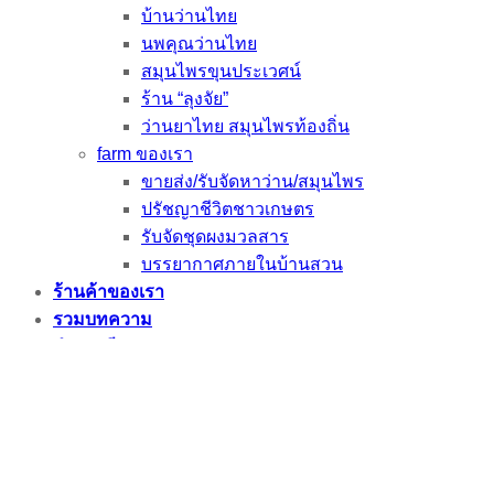
บ้านว่านไทย
นพคุณว่านไทย
สมุนไพรขุนประเวศน์
ร้าน “ลุงจัย”
ว่านยาไทย สมุนไพรท้องถิ่น
farm ของเรา
ขายส่ง/รับจัดหาว่าน/สมุนไพร
ปรัชญาชีวิตชาวเกษตร
รับจัดชุดผงมวลสาร
บรรยากาศภายในบ้านสวน
ร้านค้าของเรา
รวมบทความ
ตำราฟรี
เกี่ยวกับเรา
กลุ่ม FB ของเรา
ติดต่อเรา/คำถามที่พบได้บ่อย
แผนที่ฟาร์ม
Login