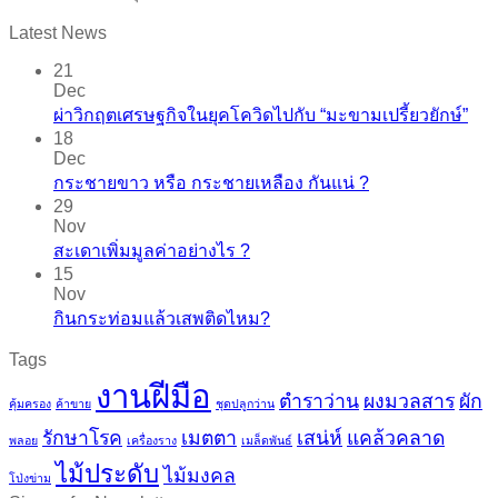
Latest News
21
Dec
ผ่าวิกฤตเศรษฐกิจในยุคโควิดไปกับ “มะขามเปรี้ยวยักษ์”
18
Dec
กระชายขาว​ หรือ​ กระชายเหลือง กันแน่ ?
29
Nov
สะเดาเพิ่มมูลค่าอย่างไร ?
15
Nov
กินกระท่อมแล้วเสพติดไหม?
Tags
งานฝีมือ
ตำราว่าน
ผงมวลสาร
ผัก
คุ้มครอง
ค้าขาย
ชุดปลูกว่าน
รักษาโรค
เมตตา
เสน่ห์
แคล้วคลาด
พลอย
เครื่องราง
เมล็ดพันธ์
ไม้ประดับ
ไม้มงคล
โป่งข่าม