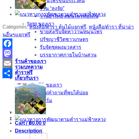
สมุนไพรขุนประเวศน์
ร้าน “ลุงจัย”
ว่านยาไทย สมุนไพรท้องถิ่น
farm ของเรา
Categories:
หนังสือ/ตำรา ต้นไม้แจกฟรี
,
หนังสือ/ตำรา ที่น่าอ่า
ขายส่ง/รับจัดหาว่าน/สมุนไพร
นอื่นๆแจกฟรี
ปรัชญาชีวิตชาวเกษตร
รับจัดชุดผงมวลสาร
Facebook
บรรยากาศภายในบ้านสวน
ร้านค้าของเรา
Mastodon
รวมบทความ
ตำราฟรี
Email
เกี่ยวกับเรา
Share
กลุ่ม FB ของเรา
ติดต่อเรา/คำถามที่พบได้บ่อย
แผนที่ฟาร์ม
Login
Cart /
฿
0.00
0
Description