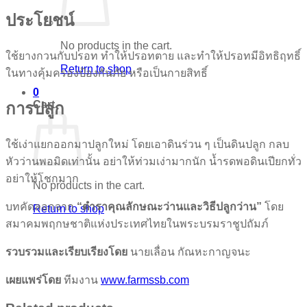
ประโยชน์
No products in the cart.
ใช้ยางกวนกับปรอท ทำให้ปรอทตาย และทำให้ปรอทมีอิทธิฤทธิ์
Return to shop
ในทางคุ้มครองป้องกันภัย หรือเป็นกายสิทธิ์
0
Cart
การปลูก
ใช้เง่าแยกออกมาปลูกใหม่ โดยเอาดินร่วน ๆ เป็นดินปลูก กลบ
หัวว่านพอมิดเท่านั้น อย่าให้ท่วมเง่ามากนัก น้ำรดพอดินเปียกทั่ว
อย่าให้โชกมาก
No products in the cart.
บทคัดลอกจาก
“ตำราคุณลักษณะว่านและวิธีปลูกว่าน”
โดย
Return to shop
สมาคมพฤกษชาติแห่งประเทศไทยในพระบรมราชูปถัมภ์
รวบรวมและเรียบเรียงโดย
นายเลื่อน กัณหะกาญจนะ
เผยแพร่โดย
ทีมงาน
www.farmssb.com