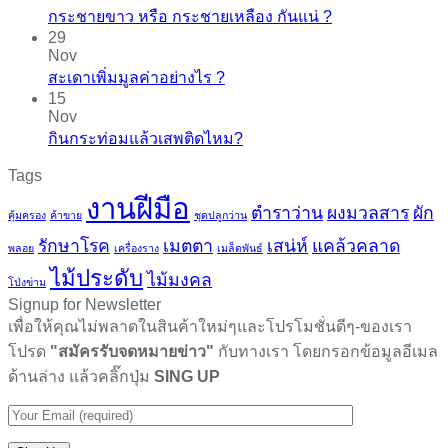
กระชายขาว​ หรือ​ กระชายเหลือง กันแน่ ?
29
Nov
สะเดาเพิ่มมูลค่าอย่างไร ?
15
Nov
กินกระท่อมแล้วเสพติดไหม?
Tags
งานฝีมือ
ตำราว่าน
ผงมวลสาร
ผัก
คุ้มครอง
ค้าขาย
ชุดปลูกว่าน
รักษาโรค
เมตตา
เสน่ห์
แคล้วคลาด
พลอย
เครื่องราง
เมล็ดพันธ์
ไม้ประดับ
ไม้มงคล
โป่งข่าม
Signup for Newsletter
เพื่อให้คุณไม่พลาดในสินค้าใหม่ๆและโปรโมชั่นดีๆ-ของเรา
โปรด
"สมัครรับจดหมายข่าว"
กับทางเรา โดยกรอกข้อมูลอีเมล
ด้านล่าง แล้วคลิ๊กปุ่ม
SING UP