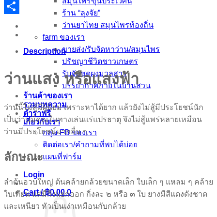
สมุนไพรขุนประเวศน์
Email
ร้าน “ลุงจัย”
Share
ว่านยาไทย สมุนไพรท้องถิ่น
farm ของเรา
ขายส่ง/รับจัดหาว่าน/สมุนไพร
Description
ปรัชญาชีวิตชาวเกษตร
รับจัดชุดผงมวลสาร
ว่านแสง หรือแสงฟ้า
บรรยากาศภายในบ้านสวน
ร้านค้าของเรา
รวมบทความ
ว่านนี้ไม่สู้มีผู้นิยม เพราะหาได้ยาก แล้วยังไม่สู้มีประโยชน์นัก
ตำราฟรี
เป็นว่านมีคุณในทางเล่นแร่แปรธาตุ จึงไม่สู้แพร่หลายเหมือน
เกี่ยวกับเรา
ว่านมีประโยชน์มากอื่น ๆ
กลุ่ม FB ของเรา
ติดต่อเรา/คำถามที่พบได้บ่อย
ลักษณะ
แผนที่ฟาร์ม
Login
ลำต้นอวบใหญ่ ต้นคล้ายกล้วยขนาดเล็ก ใบเล็ก ๆ แหลม ๆ คล้าย
Cart /
฿
0.00
0
ใบเทียน แต่มีกิ่งแยกออก กิ่งละ ๒ หรือ ๓ ใบ ยางมีสีแดงดังชาด
และเหนียว หัวเป็นเง่าเหมือนกับกล้วย