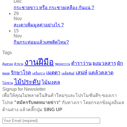
Dec
กระชายขาว​ หรือ​ กระชายเหลือง กันแน่ ?
29
Nov
สะเดาเพิ่มมูลค่าอย่างไร ?
15
Nov
กินกระท่อมแล้วเสพติดไหม?
Tags
งานฝีมือ
ตำราว่าน
ผงมวลสาร
ผัก
คุ้มครอง
ค้าขาย
ชุดปลูกว่าน
รักษาโรค
เมตตา
เสน่ห์
แคล้วคลาด
พลอย
เครื่องราง
เมล็ดพันธ์
ไม้ประดับ
ไม้มงคล
โป่งข่าม
Signup for Newsletter
เพื่อให้คุณไม่พลาดในสินค้าใหม่ๆและโปรโมชั่นดีๆ-ของเรา
โปรด
"สมัครรับจดหมายข่าว"
กับทางเรา โดยกรอกข้อมูลอีเมล
ด้านล่าง แล้วคลิ๊กปุ่ม
SING UP