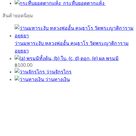
กระทืบยอดตากแห้ง
สินค้ายอดนิยม
ว่านมหาระงับ หลวงพ่ออั้น คนฺธาโร วัดพระญาติการาม
อยุธยา
พรมมิ
฿
100.00
ว่านจักรไกร
ว่านทางเงิน