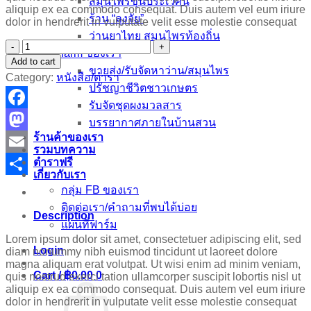
สมุนไพรขุนประเวศน์
aliquip ex ea commodo consequat. Duis autem vel eum iriure
ร้าน “ลุงจัย”
dolor in hendrerit in vulputate velit esse molestie consequat
ว่านยาไทย สมุนไพรท้องถิ่น
Surfing
farm ของเรา
in
Add to cart
Portugal
ขายส่ง/รับจัดหาว่าน/สมุนไพร
Category:
หนังสือ/ตำรา
quantity
ปรัชญาชีวิตชาวเกษตร
รับจัดชุดผงมวลสาร
Facebook
บรรยากาศภายในบ้านสวน
ร้านค้าของเรา
Mastodon
รวมบทความ
ตำราฟรี
Email
เกี่ยวกับเรา
Share
กลุ่ม FB ของเรา
ติดต่อเรา/คำถามที่พบได้บ่อย
Description
แผนที่ฟาร์ม
Lorem ipsum dolor sit amet, consectetuer adipiscing elit, sed
Login
diam nonummy nibh euismod tincidunt ut laoreet dolore
magna aliquam erat volutpat. Ut wisi enim ad minim veniam,
Cart /
฿
0.00
0
quis nostrud exerci tation ullamcorper suscipit lobortis nisl ut
aliquip ex ea commodo consequat. Duis autem vel eum iriure
dolor in hendrerit in vulputate velit esse molestie consequat