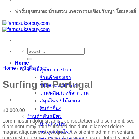
ฟาร์มสุขสบาย: บ้านสวน เกตรกรรมเชิงปรัชญา โฮมสเตย์
Search
for:
Home
Home
/
หนังสือ/ตำรา
ฟาร์มสุขสบาย Shop
ร้านค้าของเรา
Surfing in Portugal
Video แนะนำร้าน
ว่าน/ผลิตภัณฑ์จากว่าน
สมุนไพร / ไม้มงคล
สินค้าอื่นๆ
฿
3,000.00
ร้านค้าพันธมิตร
Lorem ipsum dolor sit amet, consectetuer adipiscing elit, sed
บ้านว่านไทย
diam nonummy nibh euismod tincidunt ut laoreet dolore
นพคุณว่านไทย
magna aliquam erat volutpat. Ut wisi enim ad minim veniam,
quis nostrud exerci tation ullamcorper suscipit lobortis nisl ut