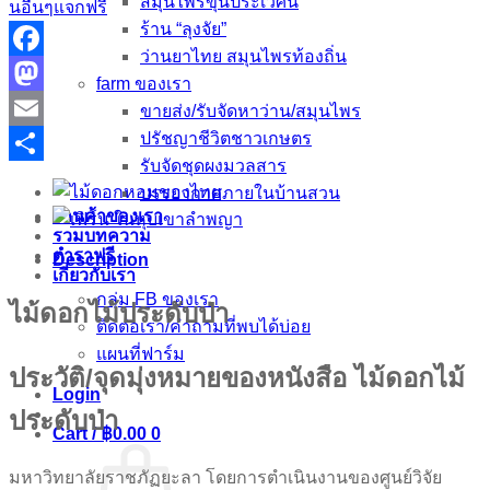
สมุนไพรขุนประเวศน์
นอื่นๆแจกฟรี
ร้าน “ลุงจัย”
ว่านยาไทย สมุนไพรท้องถิ่น
Facebook
farm ของเรา
Mastodon
ขายส่ง/รับจัดหาว่าน/สมุนไพร
ปรัชญาชีวิตชาวเกษตร
Email
รับจัดชุดผงมวลสาร
Share
บรรยากาศภายในบ้านสวน
ร้านค้าของเรา
รวมบทความ
ตำราฟรี
Description
เกี่ยวกับเรา
กลุ่ม FB ของเรา
ไม้ดอกไม้ประดับป่า
ติดต่อเรา/คำถามที่พบได้บ่อย
แผนที่ฟาร์ม
ประวัติ/จุดมุ่งหมายของหนังสือ ไม้ดอกไม้
Login
ประดับป่า
Cart /
฿
0.00
0
มหาวิทยาลัยราชภัฏยะลา โดยการตำเนินงานของศูนย์วิจัย