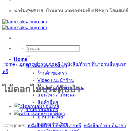
ฟาร์มสุขสบาย: บ้านสวน เกตรกรรมเชิงปรัชญา โฮมสเตย์
Search
for:
Home
Home
/
เอกสาร/ตำราแจกฟรี
/
หนังสือ/ตำรา ที่น่าอ่านอื่นๆแจก
ฟาร์มสุขสบาย Shop
ฟรี
ร้านค้าของเรา
Video แนะนำร้าน
ไม้ดอกไม้ประดับป่า
ว่าน/ผลิตภัณฑ์จากว่าน
สมุนไพร / ไม้มงคล
สินค้าอื่นๆ
ร้านค้าพันธมิตร
บ้านว่านไทย
นพคุณว่านไทย
Categories:
หนังสือ/ตำรา ต้นไม้แจกฟรี
,
หนังสือ/ตำรา ที่น่าอ่า