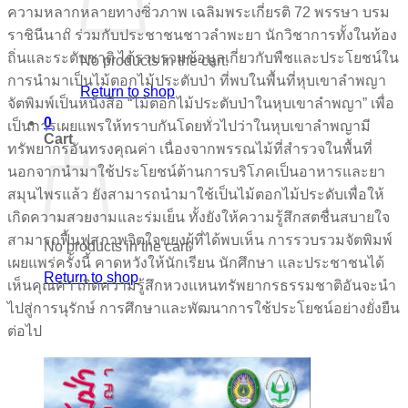
ความหลากหลายทางซิ่วภาพ เฉลิมพระเกี่ยรติ 72 พรรษา บรม
ราชินีนาถ ร่วมกับประชาชนชาวลำพะยา นักวิชาการทั้งในท้อง
ถิ่นและระตับชาติ ไต้รวบรวมข้อมูลเกี่ยวกับพืชและประโยชน์ใน
No products in the cart.
การนำมาเป็นไม้ตอกไม้ประตับป่า ที่พบในพื้นที่หุบเขาลำพญา
Return to shop
จัตพิมพ์เป็นหนังสือ “ไม้ตอกไม้ประตับป่าในหุบเขาลำพญา” เพื่อ
0
เป็นการเผยแพรให้ทราบกันโดยทั่วไปว่าในหุบเขาลำพญามี
Cart
ทรัพยากรอันทรงคุณค่า เนื่องจากพรรณไม้ที่สำรวจในพื้นที่
นอกจากนำมาใช้ประโยชน์ต้านการบริโภคเป็นอาหารและยา
สมุนไพรแล้ว ยังสามารถนำมาใช้เป็นไม้ตอกไม้ประดับเพื่อให้
เกิดความสวยงามและร่มเย็น ทั้งยังให้ความรู้สึกสตชื่นสบายใจ
สามารถฟื้นฟูสภาพจิตใจขยงผู้ที่ได้พบเห็น การรวบรวมจัตพิมพ์
No products in the cart.
เผยแพร่ครั้งนี้ คาดหวังให้นักเรียน นักศึกษา และประชาชนได้
Return to shop
เห็นคุณค่า เกิดความรู้สึกหวงแหนทรัพยากรธรรมชาติอันจะนำ
ไปสู่การนุรักษ์ การศึกษาและพัฒนาการใช้ประโยชน์อย่างยั่งยืน
ต่อไป