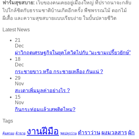
ฟาร์มสุขสบาย:
เว็บของคนเคยอยู่เมืองใหญ่ ที่ปราถนาจะกลับ
ไปใกล้ชิดกับธรรมชาติบ้านเกิดอีกครั้ง พืชพรรณไม้ ดอกไม้
ผีเสื้อ และความสุขสบายแบบเรียบง่าย ในบั้นปลายชีวิต
Latest News
21
Dec
ผ่าวิกฤตเศรษฐกิจในยุคโควิดไปกับ “มะขามเปรี้ยวยักษ์”
18
Dec
กระชายขาว​ หรือ​ กระชายเหลือง กันแน่ ?
29
Nov
สะเดาเพิ่มมูลค่าอย่างไร ?
15
Nov
กินกระท่อมแล้วเสพติดไหม?
Tags
งานฝีมือ
ตำราว่าน
ผงมวลสาร
ผัก
คุ้มครอง
ค้าขาย
ชุดปลูกว่าน