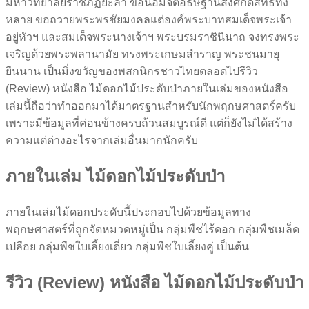
มหาวิทยาลัยราชภัฏยะลา ขอน้อมจิตอธิษฐานสิ่งศักดิ์สิทธิ์ทั้ง
หลาย ขอถวายพระพรชัยมงคลแต่องค์พระบาทสมเด็จพระเจ้า
อยู่หัวฯ และสมเด็จพระนางเจ้าฯ พระบรมราชินินาถ จงทรงพระ
เจริญด้วยพระพลานามัย ทรงพระเกษมสำราญ พระชนมายุ
ยืนนาน เป็นมิ่งขวัญของพสกนิกรชาวไทยตลอดไปรีวิว
(Review) หนังสือ ไม้ดอกไม้ประดับป่าภายในเล่มของหนังสือ
เล่มนี้ถือว่าทำออกมาได้มาตรฐานสำหรับนักพฤกษศาสตร์ครับ
เพราะมีข้อมูลที่ค่อนข้างครบถ้วนสมบูรณ์ดี แต่ก็ยังไม่ได้สร้าง
ความแต่ต่างอะไรจากเล่มอื่นมากนักครับ
ภายในเล่ม ไม้ดอกไม้ประดับป่า
ภายในเล่มไม้ดอกประดับนี้ประกอบไปด้วยข้อมูลทาง
พฤกษศาสตร์ที่ถูกจัดหมวดหมู่เป็น กลุ่มพืชไร้ดอก กลุ่มพืชเมล็ด
เปลือย กลุ่มพืชใบเลี้ยงเดี่ยว กลุ่มพืชใบเลี้ยงคู่ เป็นต้น
รีวิว (Review) หนังสือ ไม้ดอกไม้ประดับป่า