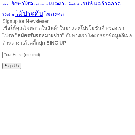
รักษาโรค
เมตตา
เสน่ห์
แคล้วคลาด
พลอย
เครื่องราง
เมล็ดพันธ์
ไม้ประดับ
ไม้มงคล
โป่งข่าม
Signup for Newsletter
เพื่อให้คุณไม่พลาดในสินค้าใหม่ๆและโปรโมชั่นดีๆ-ของเรา
โปรด
"สมัครรับจดหมายข่าว"
กับทางเรา โดยกรอกข้อมูลอีเมล
ด้านล่าง แล้วคลิ๊กปุ่ม
SING UP