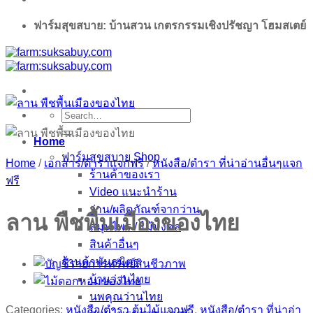
ฟาร์มสุขสบาย: บ้านสวน เกตรกรรมเชิงปรัชญา โฮมสเตย์
Search
for:
Home
ฟาร์มสุขสบาย Shop
Home
/
เอกสาร/ตำราแจกฟรี
/
หนังสือ/ตำรา ที่น่าอ่านอื่นๆแจก
ร้านค้าของเรา
ฟรี
Video แนะนำร้าน
ว่าน/ผลิตภัณฑ์จากว่าน
ลาน พืชพื้นเมืองของไทย
สมุนไพร / ไม้มงคล
สินค้าอื่นๆ
ร้านค้าพันธมิตร
บ้านว่านไทย
นพคุณว่านไทย
Categories:
หนังสือ/ตำรา ต้นไม้แจกฟรี
,
หนังสือ/ตำรา ที่น่าอ่า