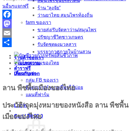
สมุนไพรขุนประเวศน์
นอื่นๆแจกฟรี
ร้าน “ลุงจัย”
ว่านยาไทย สมุนไพรท้องถิ่น
farm ของเรา
Facebook
ขายส่ง/รับจัดหาว่าน/สมุนไพร
Mastodon
ปรัชญาชีวิตชาวเกษตร
Email
รับจัดชุดผงมวลสาร
Share
บรรยากาศภายในบ้านสวน
ร้านค้าของเรา
รวมบทความ
ตำราฟรี
Description
เกี่ยวกับเรา
กลุ่ม FB ของเรา
ลาน พืชพื้นเมืองของไทย
ติดต่อเรา/คำถามที่พบได้บ่อย
แผนที่ฟาร์ม
ประวัติ/จุดมุ่งหมายของหนังสือ ลาน พืชพื้น
Login
เมืองของไทย
Cart /
฿
0.00
0