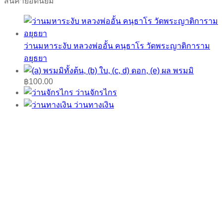
สินค้ายอดนิยม
ว่านมหาระงับ หลวงพ่ออั้น คนฺธาโร วัดพระญาติการาม
อยุธยา
พรมมิ
฿
100.00
ว่านจักรไกร
ว่านทางเงิน