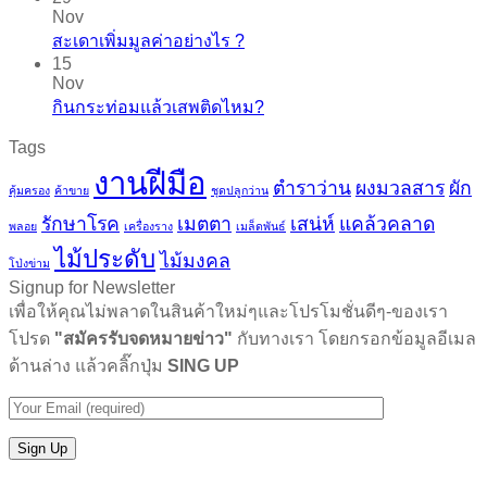
Nov
สะเดาเพิ่มมูลค่าอย่างไร ?
15
Nov
กินกระท่อมแล้วเสพติดไหม?
Tags
งานฝีมือ
ตำราว่าน
ผงมวลสาร
ผัก
คุ้มครอง
ค้าขาย
ชุดปลูกว่าน
รักษาโรค
เมตตา
เสน่ห์
แคล้วคลาด
พลอย
เครื่องราง
เมล็ดพันธ์
ไม้ประดับ
ไม้มงคล
โป่งข่าม
Signup for Newsletter
เพื่อให้คุณไม่พลาดในสินค้าใหม่ๆและโปรโมชั่นดีๆ-ของเรา
โปรด
"สมัครรับจดหมายข่าว"
กับทางเรา โดยกรอกข้อมูลอีเมล
ด้านล่าง แล้วคลิ๊กปุ่ม
SING UP