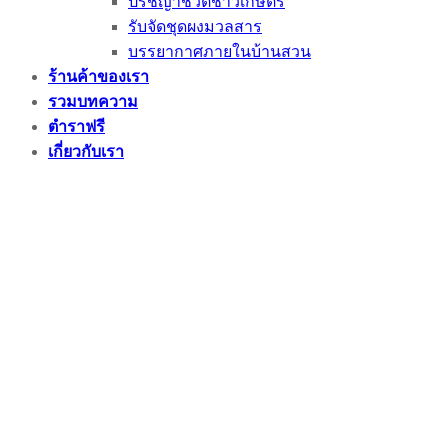
ปรัชญาชีวิตชาวเกษตร
รับจัดชุดผงมวลสาร
บรรยากาศภายในบ้านสวน
ร้านค้าของเรา
รวมบทความ
ตำราฟรี
เกี่ยวกับเรา
กลุ่ม FB ของเรา
ติดต่อเรา/คำถามที่พบได้บ่อย
แผนที่ฟาร์ม
Login
Newsletter
Login
Username or email address
*
Password
*
Remember me
Log in