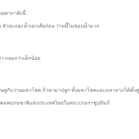
วยคาถาดังนี้
ก หัวจะแฉะน้ำเน่าเสียก่อน ว่านนี้ไม่ชอบน้ำมาก
ว่า กลมกว่าเล็กน้อย
่านคู่กับว่านมหาโชค ถ้าหามาปลูก ทั้งมหาโชคและมหาลาภได้ทั้งคู
คมพฤกษชาติแห่งประเทศไทยในพระบรมราชูปถัมภ์