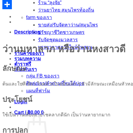
ร้าน “ลุงจัย”
Email
ว่านยาไทย สมุนไพรท้องถิ่น
Share
farm ของเรา
ขายส่ง/รับจัดหาว่าน/สมุนไพร
Description
ปรัชญาชีวิตชาวเกษตร
รับจัดชุดผงมวลสาร
ว่านมหาลาภ หรือว่านหงสาวดี
บรรยากาศภายในบ้านสวน
ร้านค้าของเรา
รวมบทความ
ตำราฟรี
ลักษณะ
เกี่ยวกับเรา
กลุ่ม FB ของเรา
ติดต่อเรา/คำถามที่พบได้บ่อย
ต้นและใบสีเขียว ใบคล้ายใบขมิ้นเล็ก ๆ หัวมีลักษณะเหมือนหัวห
แผนที่ฟาร์ม
ประโยชน์
Login
Cart /
฿
0.00
0
ใช้เป็นว่านเสี่ยงทายโชคลาภดีนัก เป็นว่านหายากมาก
การปลูก