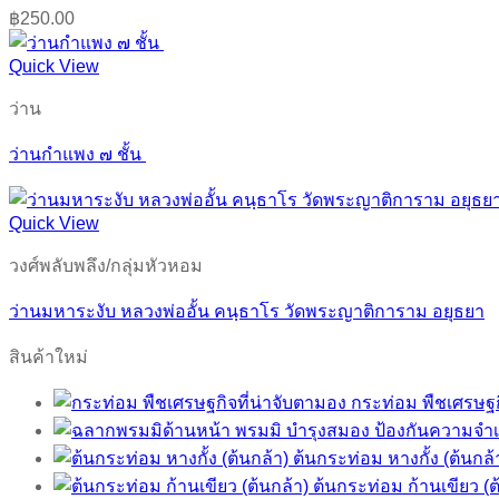
฿
250.00
Quick View
ว่าน
ว่านกำแพง ๗ ชั้น
Quick View
วงศ์พลับพลึง/กลุ่มหัวหอม
ว่านมหาระงับ หลวงพ่ออั้น คนฺธาโร วัดพระญาติการาม อยุธยา
สินค้าใหม่
กระท่อม พืชเศรษฐก
พรมมิ บำรุงสมอง ป้องกันความจำเ
ต้นกระท่อม หางกั้ง (ต้นกล้
ต้นกระท่อม ก้านเขียว (ต