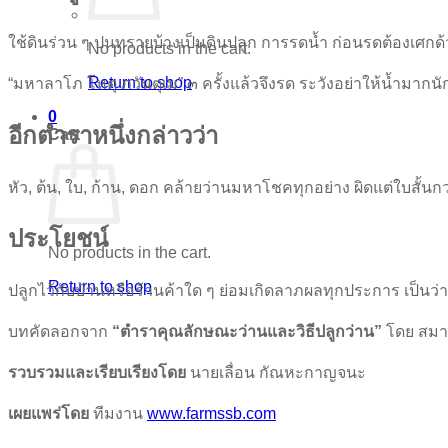
ใช้ดินร่วน ๆ ปนทรายบ้างเป็นดินปลูก การรดน้ำ ก่อนรดต้องเศกด้
No products in the cart.
Return to shop
“มหาลาโภ โหตุ ภวันตุเม” ๓ ครั้งแล้วจึงรด ระวังอย่าให้น้ำมากนั
0
อีกตำราหนึ่งกล่าวว่า
Cart
หัว, ต้น, ใบ, ก้าน, ดอก คล้ายว่านมหาโชคทุกอย่าง ผิดแต่ใบสั้นก
ประโยชน์
No products in the cart.
Return to shop
ปลูกไว้กับบ้านหรือร้านค้าใด ๆ ย่อมเกิดลาภผลทุกประการ เป็นว
บทคัดลอกจาก
“ตำราคุณลักษณะว่านและวิธีปลูกว่าน”
โดย สมา
รวบรวมและเรียบเรียงโดย
นายเลื่อน กัณหะกาญจนะ
เผยแพร่โดย
ทีมงาน
www.farmssb.com