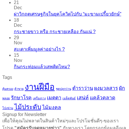
21
Dec
ผ่าวิกฤตเศรษฐกิจในยุคโควิดไปกับ “มะขามเปรี้ยวยักษ์”
18
Dec
กระชายขาว​ หรือ​ กระชายเหลือง กันแน่ ?
29
Nov
สะเดาเพิ่มมูลค่าอย่างไร ?
15
Nov
กินกระท่อมแล้วเสพติดไหม?
Tags
งานฝีมือ
ตำราว่าน
ผงมวลสาร
ผัก
คุ้มครอง
ค้าขาย
ชุดปลูกว่าน
รักษาโรค
เมตตา
เสน่ห์
แคล้วคลาด
พลอย
เครื่องราง
เมล็ดพันธ์
ไม้ประดับ
ไม้มงคล
โป่งข่าม
Signup for Newsletter
เพื่อให้คุณไม่พลาดในสินค้าใหม่ๆและโปรโมชั่นดีๆ-ของเรา
โปรด
"สมัครรับจดหมายข่าว"
กับทางเรา โดยกรอกข้อมูลอีเมล