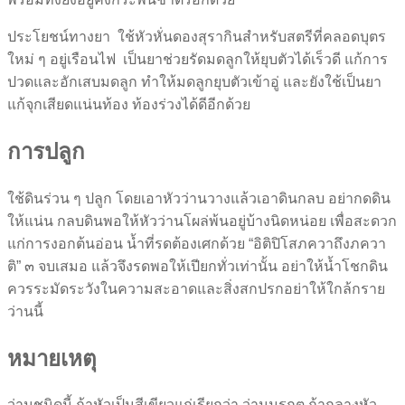
ประโยชน์ทางยา ใช้หัวหั่นดองสุรากินสำหรับสตรีที่คลอดบุตร
ใหม่ ๆ อยู่เรือนไฟ เป็นยาช่วยรัดมดลูกให้ยุบตัวได้เร็วดี แก้การ
ปวดและอักเสบมดลูก ทำให้มดลูกยุบตัวเข้าอู่ และยังใช้เป็นยา
แก้จุกเสียดแน่นท้อง ท้องร่วงได้ดีอีกด้วย
การปลูก
ใช้ดินร่วน ๆ ปลูก โดยเอาหัวว่านวางแล้วเอาดินกลบ อย่ากดดิน
ให้แน่น กลบดินพอให้หัวว่านโผล่พ้นอยู่บ้างนิดหน่อย เพื่อสะดวก
แก่การงอกต้นอ่อน น้ำที่รดต้องเศกด้วย “อิติปิโสภควาถึงภควา
ติ” ๓ จบเสมอ แล้วจึงรดพอให้เปียกทั่วเท่านั้น อย่าให้น้ำโชกดิน
ควรระมัดระวังในความสะอาดและสิ่งสกปรกอย่าให้ใกล้กราย
ว่านนี้
หมายเหตุ
ว่านชนิดนี้ ถ้าหัวเป็นสีเขียวแก่เรียกว่า ว่านมรกต ถ้ากลางหัว