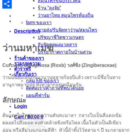
สมุนไพรขุนประเวศน์
Email
ร้าน “ลุงจัย”
Share
ว่านยาไทย สมุนไพรท้องถิ่น
farm ของเรา
ขายส่ง/รับจัดหาว่าน/สมุนไพร
Description
ปรัชญาชีวิตชาวเกษตร
รับจัดชุดผงมวลสาร
ว่านมหาเมฆ
บรรยากาศภายในบ้านสวน
ร้านค้าของเรา
รวมบทความ
Curcuma aeruginosa (Roxb) วงศ์ขิง (Zingiberaceae)
ตำราฟรี
เกี่ยวกับเรา
ว่านนี้นิยมเล่นกันมานานหลายร้อยปีแล้ว เพราะมีชื่อในทาง
กลุ่ม FB ของเรา
อานุภาพมากอยู่ ทั้งหายากอยู่เหมือนกัน
ติดต่อเรา/คำถามที่พบได้บ่อย
แผนที่ฟาร์ม
ลักษณะ
Login
ต้นแดงใบใหญ่ขนาดว่านคันทะมาลา กลางใบเป็นสีแดงเข้ม
Cart /
฿
0.00
0
ตลอดไปถึงยอด ลงหัวคล้ายขิงหรือไพล เนื้อในหัวเป็นสีเขียว
อ่อน หรือสีม่วงแก่แกมสีฟ้า หัวนี้ถ้าทิ้งไว้หลาย ๆ ปี จะกลายจาก