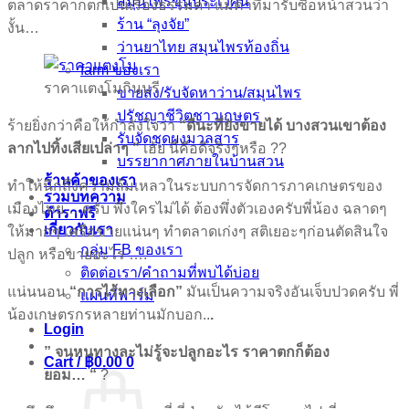
สมุนไพรขุนประเวศน์
ตลาดราคาก็ตกเป็นเรื่องธรรมดา แม่ค้าที่มารับซื้อหน้าสวนว่า
ร้าน “ลุงจัย”
งั้น…
ว่านยาไทย สมุนไพรท้องถิ่น
farm ของเรา
ราคาแตงโมกินนรี
ขายส่ง/รับจัดหาว่าน/สมุนไพร
ปรัชญาชีวิตชาวเกษตร
ร้ายยิ่งกว่าคือให้กำลังใจว่า
“ดีนะที่ยังขายได้ บางสวนเขาต้อง
รับจัดชุดผงมวลสาร
ลากไปทิ้งเสียเปล่าๆ ”
เฮ้ย นี่คือดีจริงๆหรือ ??
บรรยากาศภายในบ้านสวน
ร้านค้าของเรา
ทำให้นึกถึงความล้มเหลวในระบบการจัดการภาคเกษตรของ
รวมบทความ
เมืองไทย… ครับ พึ่งใครไม่ได้ ต้องพึ่งตัวเองครับพี่น้อง ฉลาดๆ
ตำราฟรี
เกี่ยวกับเรา
ให้มากๆ เครือข่ายแน่นๆ ทำตลาดเก่งๆ สติเยอะๆก่อนตัดสินใจ
กลุ่ม FB ของเรา
ปลูก หรือขายอะไร ….
ติดต่อเรา/คำถามที่พบได้บ่อย
แน่นนอน
“การไร้ทางเลือก”
มันเป็นความจริงอันเจ็บปวดครับ พี่
แผนที่ฟาร์ม
น้องเกษตรกรหลายท่านมักบอก..
.
Login
” จนหนทางละไม่รู้จะปลูกอะไร ราคาตกก็ต้อง
Cart /
฿
0.00
0
ยอม… “
?