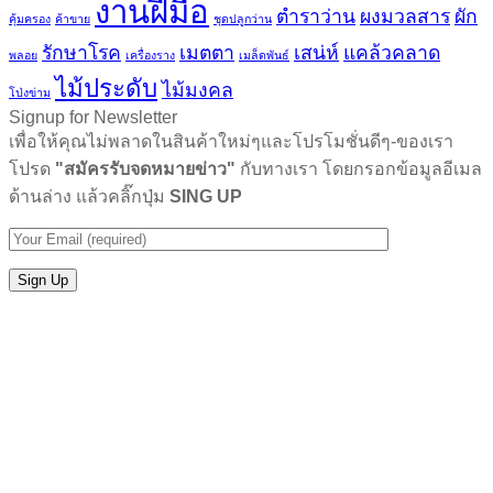
งานฝีมือ
ตำราว่าน
ผงมวลสาร
ผัก
คุ้มครอง
ค้าขาย
ชุดปลูกว่าน
รักษาโรค
เมตตา
เสน่ห์
แคล้วคลาด
พลอย
เครื่องราง
เมล็ดพันธ์
ไม้ประดับ
ไม้มงคล
โป่งข่าม
Signup for Newsletter
เพื่อให้คุณไม่พลาดในสินค้าใหม่ๆและโปรโมชั่นดีๆ-ของเรา
โปรด
"สมัครรับจดหมายข่าว"
กับทางเรา โดยกรอกข้อมูลอีเมล
ด้านล่าง แล้วคลิ๊กปุ่ม
SING UP