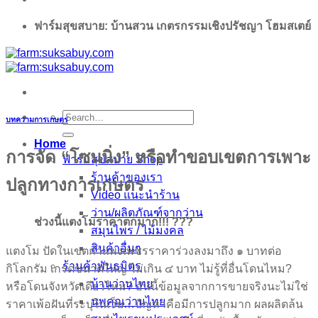
ฟาร์มสุขสบาย: บ้านสวน เกตรกรรมเชิงปรัชญา โฮมสเตย์
Search
บทความการเกษตร
for:
Home
การจัด “โซนนิ่ง” หรือทำขอบเขตการเพาะ
ฟาร์มสุขสบาย Shop
ร้านค้าของเรา
ปลูกทางการเกษตร
Video แนะนำร้าน
ว่าน/ผลิตภัณฑ์จากว่าน
ช่วงนี้แตงโมราคาตกมาก!!!
???
สมุนไพร / ไม้มงคล
สินค้าอื่นๆ
แตงโม ปัดในเขตกำแพงเพชรราคาร่วงลงมาถึง ๑ บาทต่อ
ร้านค้าพันธมิตร
กิโลกรัม เกรดขนาดใหญ่ ไม่เกิน ๔ บาท ไม่รู้ที่อื่นโดนไหม?
บ้านว่านไทย
หรือโดนจังหวัดเดียวไหม? อันนี้ข้อมูลจากการขายจริงนะไม่ใช่
นพคุณว่านไทย
ราคาเพ้อฝันที่ระบุในเว็บ…ปัญหาคือมีการปลูกมาก ผลผลิตล้น