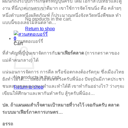
ผมนึกถึงระบบการเกษตรที่ญี่ปุ่นครับ ได้มีโอกาสไปเที่ยวและดู
งาน ที่นี่ภาคเกษตรเขาดีมาก เขาใช้การจัดโซนนิ่ง คือ คล้ายๆ
หนึ่งตำบลหนึ่งผลิตภัณฑ์ ก็ประมาณหนึ่งจังหวัดหนึ่งพืชผล ทำ
No products in the cart.
แบบนี้ของเลยไม่ล้นตลาด…
Return to shop
0
สวนสตอเบอร์รี่
Cart
ที่สำคัญที่ญี่ปุ่นเขาจัดการกับ
มาเฟียร์ตลาด
(การกดราคาของ
แม่ค้าคนกลาง) ได้
แน่นอนการจัดการ การดีล หรือข้อตกลงต้องรัดกุม ซึ่งเมืองไทย
No products in the cart.
ยังทำไม่ได้…. แต่ยังไม่หมดหวังครับพี่น้อง ปัจจุบันมีภาคประชา
ชนหลายๆคนออกมาทำและทำได้ดี เขาทำกันอย่างไร? ว่างๆจะ
Return to shop
เขียนให้ศึกษาและพากันทำครับ สู้ๆครับพี่น้อง…
ปล. ถ้าแผนผมสำเร็จตามเป้าหมายที่วางไว้ เจอกันครับ ตลาด
ระบบมาเฟียร์ภาคการเกษตร…
อรรถ