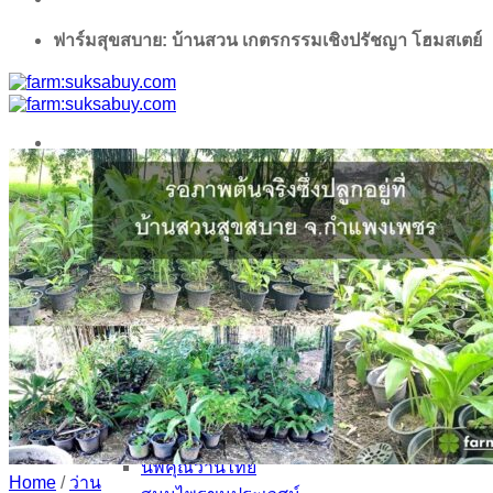
ฟาร์มสุขสบาย: บ้านสวน เกตรกรรมเชิงปรัชญา โฮมสเตย์
Search
for:
Home
ฟาร์มสุขสบาย Shop
ร้านค้าของเรา
Video แนะนำร้าน
ว่าน/ผลิตภัณฑ์จากว่าน
สมุนไพร / ไม้มงคล
สินค้าอื่นๆ
ร้านค้าพันธมิตร
บ้านว่านไทย
นพคุณว่านไทย
Home
/
ว่าน