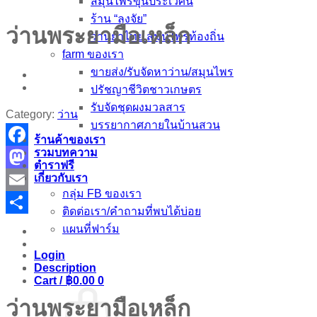
สมุนไพรขุนประเวศน์
ร้าน “ลุงจัย”
ว่านพระยามือเหล็ก
ว่านยาไทย สมุนไพรท้องถิ่น
farm ของเรา
ขายส่ง/รับจัดหาว่าน/สมุนไพร
ปรัชญาชีวิตชาวเกษตร
รับจัดชุดผงมวลสาร
Category:
ว่าน
บรรยากาศภายในบ้านสวน
ร้านค้าของเรา
รวมบทความ
Facebook
ตำราฟรี
เกี่ยวกับเรา
Mastodon
กลุ่ม FB ของเรา
Email
ติดต่อเรา/คำถามที่พบได้บ่อย
Share
แผนที่ฟาร์ม
Login
Description
Cart /
฿
0.00
0
ว่านพระยามือเหล็ก