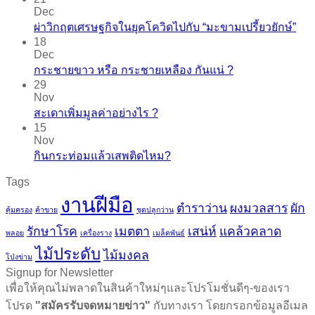
Dec
ผ่าวิกฤตเศรษฐกิจในยุคโควิดไปกับ “มะขามเปรี้ยวยักษ์”
18
Dec
กระชายขาว​ หรือ​ กระชายเหลือง กันแน่ ?
29
Nov
สะเดาเพิ่มมูลค่าอย่างไร ?
15
Nov
กินกระท่อมแล้วเสพติดไหม?
Tags
งานฝีมือ
ตำราว่าน
ผงมวลสาร
ผัก
คุ้มครอง
ค้าขาย
ชุดปลูกว่าน
รักษาโรค
เมตตา
เสน่ห์
แคล้วคลาด
พลอย
เครื่องราง
เมล็ดพันธ์
ไม้ประดับ
ไม้มงคล
โป่งข่าม
Signup for Newsletter
เพื่อให้คุณไม่พลาดในสินค้าใหม่ๆและโปรโมชั่นดีๆ-ของเรา
โปรด
"สมัครรับจดหมายข่าว"
กับทางเรา โดยกรอกข้อมูลอีเมล