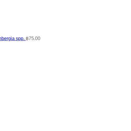
nbergia spp.
฿
75.00