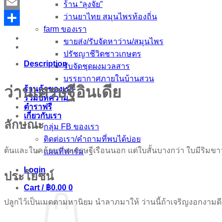
Mastodon
ร้าน “ลุงจัย”
ว่านยาไทย สมุนไพรท้องถิ่น
Email
farm ของเรา
Share
ขายส่ง/รับจัดหาว่าน/สมุนไพร
ปรัชญาชีวิตชาวเกษตร
Description
รับจัดชุดผงมวลสาร
บรรยากาศภายในบ้านสวน
ว่านเศรษฐีอินเดีย
ร้านค้าของเรา
รวมบทความ
ตำราฟรี
เกี่ยวกับเรา
ลักษณะ
กลุ่ม FB ของเรา
ติดต่อเรา/คำถามที่พบได้บ่อย
ต้นและใบคล้ายว่านเศรษฐีเรือนนอก แต่ใบสั้นบางกว่า ใบมีริมขา
แผนที่ฟาร์ม
Login
ประโยชน์
Cart /
฿
0.00
0
ปลูกไว้เป็นเมตตามหานิยม นำลาภมาให้ ว่านนี้ถ้าเจริญงอกงามดีเจ