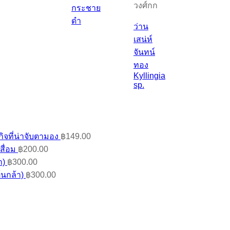
วงศ์กก
กระชาย
ดำ
ว่าน
เสน่ห์
จันทน์
ทอง
Kyllingia
sp.
ิจที่น่าจับตามอง
฿
149.00
สื่อม
฿
200.00
า)
฿
300.00
้นกล้า)
฿
300.00