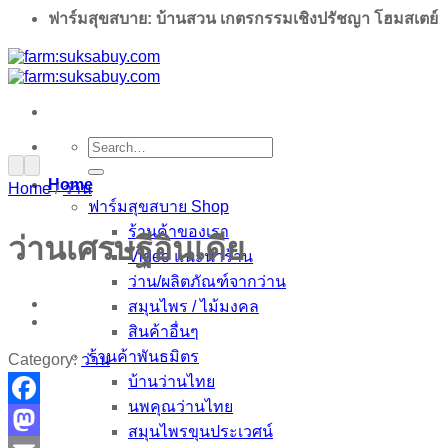
ฟาร์มสุขสบาย: บ้านสวน เกตรกรรมเชิงปรัชญา โฮมสเตย์
Search
for:
Home
Home
/
ว่าน
ฟาร์มสุขสบาย Shop
ร้านค้าของเรา
ว่านเศรษฐีอินเดีย
Video แนะนำร้าน
ว่าน/ผลิตภัณฑ์จากว่าน
สมุนไพร / ไม้มงคล
สินค้าอื่นๆ
ร้านค้าพันธมิตร
Category:
ว่าน
บ้านว่านไทย
นพคุณว่านไทย
Facebook
สมุนไพรขุนประเวศน์