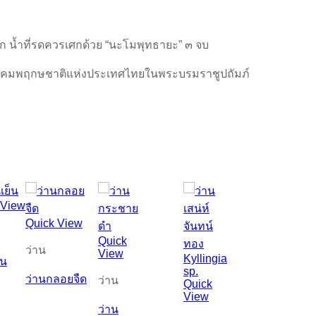
ยก น้ำที่รดควรเศกด้วย “นะโมพุทธายะ” ๓ จบ
คมพฤกษชาติแห่งประเทศไทยในพระบรมราชูปถัมภ์
 View
Quick View
Quick
ว่าน
View
็น
ว่านกลอยจืด
ว่าน
Quick
View
ว่าน