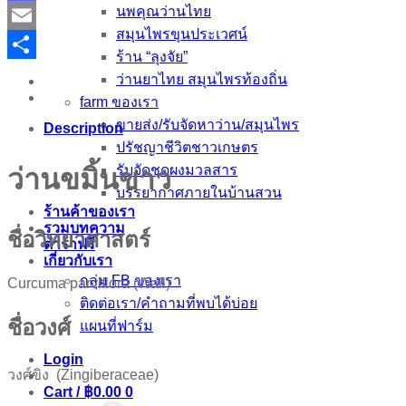
นพคุณว่านไทย
Mastodon
สมุนไพรขุนประเวศน์
Email
ร้าน “ลุงจัย”
Share
ว่านยาไทย สมุนไพรท้องถิ่น
farm ของเรา
ขายส่ง/รับจัดหาว่าน/สมุนไพร
Description
ปรัชญาชีวิตชาวเกษตร
รับจัดชุดผงมวลสาร
ว่านขมิ้นขาว
บรรยากาศภายในบ้านสวน
ร้านค้าของเรา
รวมบทความ
ชื่อวิทยาศาสตร์
ตำราฟรี
เกี่ยวกับเรา
กลุ่ม FB ของเรา
Curcuma parviflora (Wall)
ติดต่อเรา/คำถามที่พบได้บ่อย
ชื่อวงศ์
แผนที่ฟาร์ม
Login
วงศ์ขิง (Zingiberaceae)
Cart /
฿
0.00
0