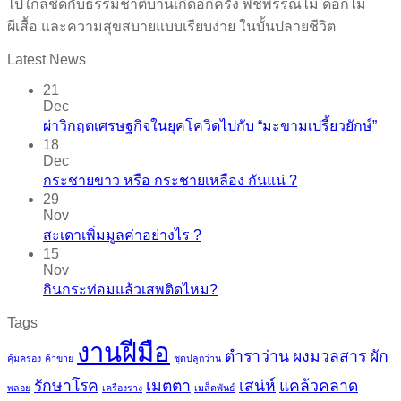
ไปใกล้ชิดกับธรรมชาติบ้านเกิดอีกครั้ง พืชพรรณไม้ ดอกไม้
ผีเสื้อ และความสุขสบายแบบเรียบง่าย ในบั้นปลายชีวิต
Latest News
21
Dec
ผ่าวิกฤตเศรษฐกิจในยุคโควิดไปกับ “มะขามเปรี้ยวยักษ์”
18
Dec
กระชายขาว​ หรือ​ กระชายเหลือง กันแน่ ?
29
Nov
สะเดาเพิ่มมูลค่าอย่างไร ?
15
Nov
กินกระท่อมแล้วเสพติดไหม?
Tags
งานฝีมือ
ตำราว่าน
ผงมวลสาร
ผัก
คุ้มครอง
ค้าขาย
ชุดปลูกว่าน
รักษาโรค
เมตตา
เสน่ห์
แคล้วคลาด
พลอย
เครื่องราง
เมล็ดพันธ์