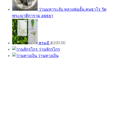
ว่านมหาระงับ หลวงพ่ออั้น คนฺธาโร วัด
พระญาติการาม อยุธยา
พรมมิ
฿
100.00
ว่านจักรไกร
ว่านทางเงิน