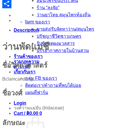
สมุนไพรขุนประเวศน์
Email
ร้าน “ลุงจัย”
Share
ว่านยาไทย สมุนไพรท้องถิ่น
farm ของเรา
ขายส่ง/รับจัดหาว่าน/สมุนไพร
Description
ปรัชญาชีวิตชาวเกษตร
รับจัดชุดผงมวลสาร
ว่านพัดแม่ชี
บรรยากาศภายในบ้านสวน
ร้านค้าของเรา
รวมบทความ
ชื่อวิทยาศาสตร์
ตำราฟรี
เกี่ยวกับเรา
กลุ่ม FB ของเรา
Bclamcanda sp.
ติดต่อเรา/คำถามที่พบได้บ่อย
ชื่อวงศ์
แผนที่ฟาร์ม
Login
วงศ์ว่านแม่ยับ (Iridaceae)
Cart /
฿
0.00
0
ลักษณะ