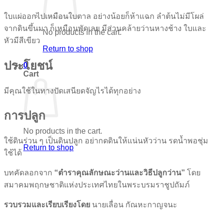
ใบแผ่ออกไปเหมือนใบตาล อย่างน้อยก็ห้าแฉก ลำต้นไม่มีโผล่
จากดินขึ้นมา ก็เหมือนพัดเลย มีส่วนคล้ายว่านหางช้าง ใบและ
No products in the cart.
หัวมีสีเขียว
Return to shop
ประโยชน์
0
Cart
มีคุณใช้ในทางปัดเสนียดจัญไรได้ทุกอย่าง
การปลูก
No products in the cart.
ใช้ดินร่วน ๆ เป็นดินปลูก อย่ากดดินให้แน่นหัวว่าน รดน้ำพอชุ่ม
Return to shop
ใช้ได้
บทคัดลอกจาก
“ตำราคุณลักษณะว่านและวิธีปลูกว่าน”
โดย
สมาคมพฤกษชาติแห่งประเทศไทยในพระบรมราชูปถัมภ์
รวบรวมและเรียบเรียงโดย
นายเลื่อน กัณหะกาญจนะ