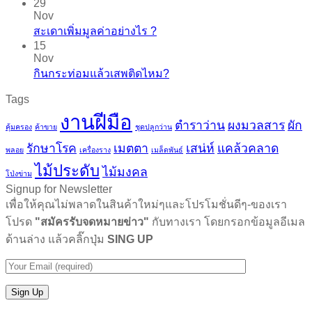
29
Nov
สะเดาเพิ่มมูลค่าอย่างไร ?
15
Nov
กินกระท่อมแล้วเสพติดไหม?
Tags
งานฝีมือ
ตำราว่าน
ผงมวลสาร
ผัก
คุ้มครอง
ค้าขาย
ชุดปลูกว่าน
รักษาโรค
เมตตา
เสน่ห์
แคล้วคลาด
พลอย
เครื่องราง
เมล็ดพันธ์
ไม้ประดับ
ไม้มงคล
โป่งข่าม
Signup for Newsletter
เพื่อให้คุณไม่พลาดในสินค้าใหม่ๆและโปรโมชั่นดีๆ-ของเรา
โปรด
"สมัครรับจดหมายข่าว"
กับทางเรา โดยกรอกข้อมูลอีเมล
ด้านล่าง แล้วคลิ๊กปุ่ม
SING UP