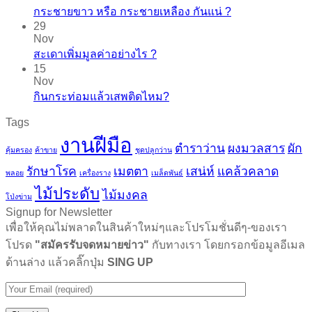
กระชายขาว​ หรือ​ กระชายเหลือง กันแน่ ?
29
Nov
สะเดาเพิ่มมูลค่าอย่างไร ?
15
Nov
กินกระท่อมแล้วเสพติดไหม?
Tags
งานฝีมือ
ตำราว่าน
ผงมวลสาร
ผัก
คุ้มครอง
ค้าขาย
ชุดปลูกว่าน
รักษาโรค
เมตตา
เสน่ห์
แคล้วคลาด
พลอย
เครื่องราง
เมล็ดพันธ์
ไม้ประดับ
ไม้มงคล
โป่งข่าม
Signup for Newsletter
เพื่อให้คุณไม่พลาดในสินค้าใหม่ๆและโปรโมชั่นดีๆ-ของเรา
โปรด
"สมัครรับจดหมายข่าว"
กับทางเรา โดยกรอกข้อมูลอีเมล
ด้านล่าง แล้วคลิ๊กปุ่ม
SING UP