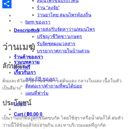
สมุนไพรขุนประเวศน์
Email
ร้าน “ลุงจัย”
Share
ว่านยาไทย สมุนไพรท้องถิ่น
farm ของเรา
ขายส่ง/รับจัดหาว่าน/สมุนไพร
Description
ปรัชญาชีวิตชาวเกษตร
รับจัดชุดผงมวลสาร
ว่านเมฆ
บรรยากาศภายในบ้านสวน
ร้านค้าของเรา
รวมบทความ
ลักษณะ
ตำราฟรี
เกี่ยวกับเรา
กลุ่ม FB ของเรา
ต้นและหัวคล้ายว่านนางดำ แต่ต้นแดง กลางใบแดง เนื้อในหัว
ติดต่อเรา/คำถามที่พบได้บ่อย
เป็นสีม่วง
แผนที่ฟาร์ม
ประโยชน์
Login
Cart /
฿
0.00
0
เป็นว่านแก้พิษงูทุกชนิดขบกัด โดยใช้สุราหรือน้ำฝนก็ได้ ฝนหัว
ว่านนี้ให้ข้นแล้วละลายกิน และทาบริเวณแผลที่ถูกกัด